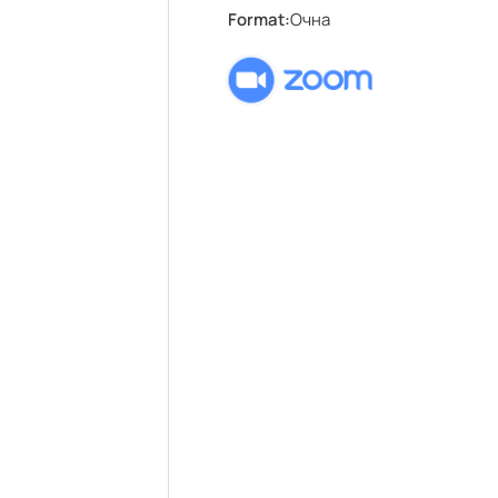
Format:
Очна