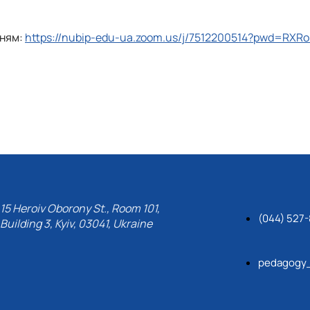
нням:
https://nubip-edu-ua.zoom.us/j/7512200514?pwd=RXR
15 Heroiv Oborony St., Room 101,
(044) 527
Building 3, Kyiv, 03041, Ukraine
pedagogy