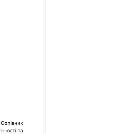
ї
Сопівник
ічності та