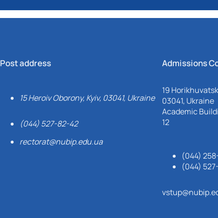
Post address
Admissions C
19 Horikhuvatsky
15 Heroiv Oborony, Kyiv, 03041, Ukraine
03041, Ukraine
Academic Buildi
12
(044) 527-82-42
rectorat@nubip.edu.ua
(044) 258
(044) 527
vstup@nubip.e