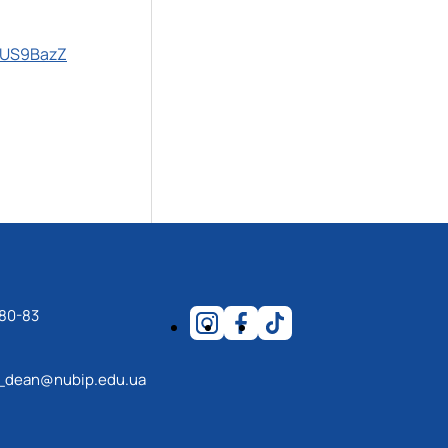
oUS9BazZ
-80-83
_dean@nubip.edu.ua