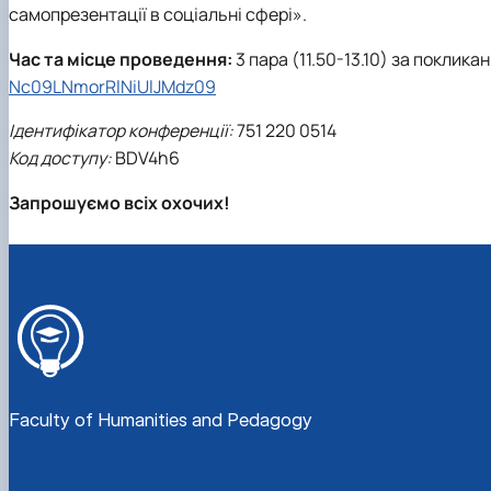
самопрезентації в соціальні сфері».
Час та місце проведення:
3 пара (11.50-13.10) за поклика
Nc09LNmorRlNiUlJMdz09
Ідентифікатор конференції:
751 220 0514
Код доступу:
BDV4h6
Запрошуємо всіх охочих!
Faculty of Humanities and Pedagogy