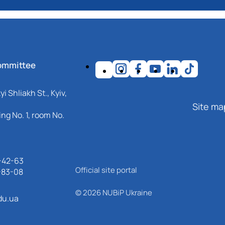
ommittee
i Shliakh St., Kyiv,
Site ma
ng No. 1, room No.
-42-63
Official site portal
-83-08
© 2026 NUBiP Ukraine
du.ua