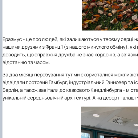
Еразмус - це про людей, які залишаються у твоєму серці 
нашими друзями з Франції (з нашого минулого обміну), які 
доводить, що справжня дружба не знає кордонів, а зв’язк
відстанню та часом.
За два місяці перебування тут ми скористалися можливіс
відвідали портовий Гамбург, індустріальний Ганновер та 
Берлін, а також завітали до казкового Кведлінбурга - міс
унікальній середньовічній архітектурі. А на десерт -влашт