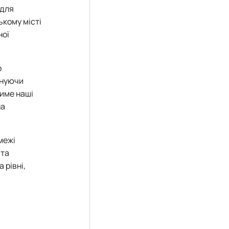
 для
ькому місті
ної
о
днуючи
тиме наші
на
межі
 та
 рівні,