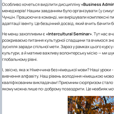
Особливо хочеться виділити дисципліну
«Business Admini
менеджерів! Нашим завданням було організувати (у симул
Чунцін. Працюючи в команді, ми вирішували комплексні пит
адаптації івенту. Це безцінний досвід, який вчить бачити 
Не менш захопливим є
«Intercultural Seminar»
. Тут нас в
розкриваємо питання культурної спадщини та вчимося знах
зусилля заради спільної мети. Зараз у рамках цього курсу
культури, а й матиме важливу волонтерську місію — ми шу
глобальному рівні.
І, звісно, яка ж Німеччина без німецької мови? Наші уроки
вивчення алфавіту. Наш рівень володіння німецькою мовою
кваліфікованим викладачам! Приємним сюрпризом стало те,
якому можна лише по-доброму позаздрити. Це неабияк мо