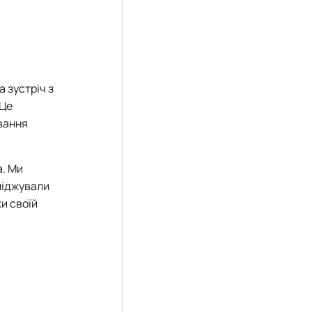
 зустріч з
 Це
ування
а. Ми
ліджували
и своїй