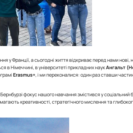
я у Франції, а сьогодні життя відкриває перед нами нові, 
ся в Німеччині, в університеті прикладних наук
Ангальт (H
ограмі
Erasmus+
, і ми переконалися: один раз ставши части
 Бернбурзі фокус нашого навчання змістився у соціальний б
магають креативності, стратегічного мислення та глибоког