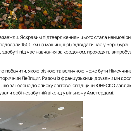
назавжди. Яскравим підтвердженням цього стала неймовірна
подолали 1500 км на машині, щоб відвідати нас у Бернбурзі.
и, здобуті під час навчання за кордоном, проходять випроб
тю побачити, якою різною та величною може бути Німеччин
історичний Лейпциг. Разом із французькими друзями ми дос
та, що занесене до списку світової спадщини ЮНЕСКО завдяк
ували собі незабутній вікенд у вільному Амстердамі.