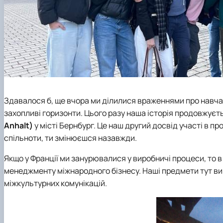
Здавалося б, ще вчора ми ділилися враженнями про навчанн
захопливі горизонти. Цього разу наша історія продовжуєть
Anhalt)
у місті Бернбург. Це наш другий досвід участі в пр
спільноти, ти змінюєшся назавжди.
Якщо у Франції ми занурювалися у виробничі процеси, то в
менеджменту міжнародного бізнесу. Наші предмети тут ви
міжкультурних комунікацій.