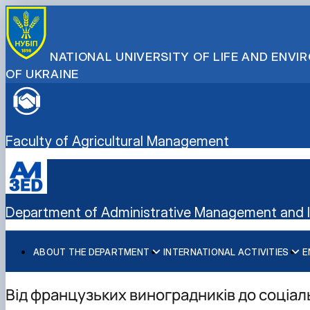
NATIONAL UNIVERSITY OF LIFE AND ENV
OF UKRAINE
Faculty of Agricultural Management
Department of Administrative Management and In
ABOUT THE DEPARTMENT
INTERNATIONAL ACTIVITIES
E
History
International activities
Bachelor's degree
Mission and tasks
European Green Deal
Master's degree
Від французьких виноградників до соціа
Staff of the department
Project DAAD