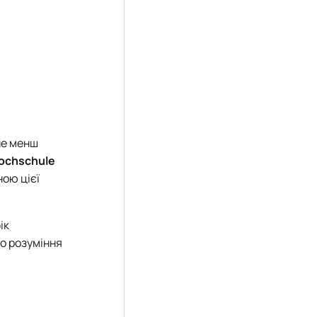
не менш
ochschule
ною цієї
ік
о розуміння