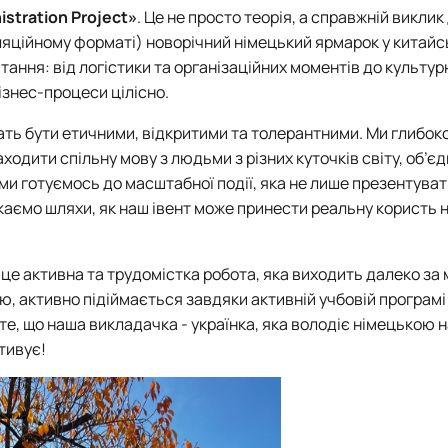
stration Project»
. Це не просто теорія, а справжній виклик
яційному форматі) новорічний німецький ярмарок у китайс
ання: від логістики та організаційних моментів до культур
бізнес-процеси цілісно.
чать бути етичними, відкритими та толерантними. Ми глибок
одити спільну мову з людьми з різних куточків світу, об’є
 ми готуємось до масштабної події, яка не лише презентува
каємо шляхи, як наш івент може принести реальну користь 
 - це активна та трудомістка робота, яка виходить далеко за 
, активно підіймається завдяки активній учбовій програмі
 що наша викладачка - українка, яка володіє німецькою на
тивує!