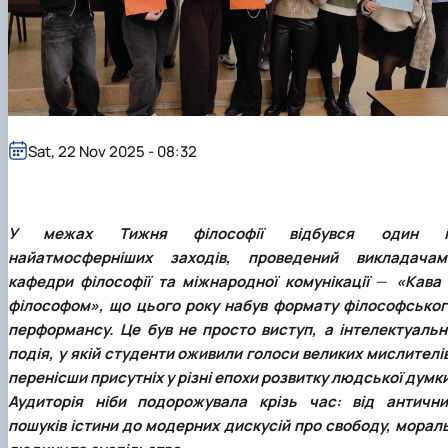
Department of English for Technical and
Agrobiological Specialties
Department of English Philology
Department of Physical Education
Department of Philosophy and International
Communication
Department of Psychology
Sat, 22 Nov 2025 - 08:32
Department of Culturology
У межах Тижня філософії відбувся один і
найатмосферніших заходів, проведений викладачам
кафедри філософії та міжнародної комунікації
—
«Кава 
філософом», що цього року набув формату філософськог
перформансу. Це був не просто виступ, а інтелектуальн
подія, у якій студенти оживили голоси великих мислителі
перенісши присутніх у різні епохи розвитку людської думк
Аудиторія ніби подорожувала крізь час: від антични
пошуків істини до модерних дискусій про свободу, мораль