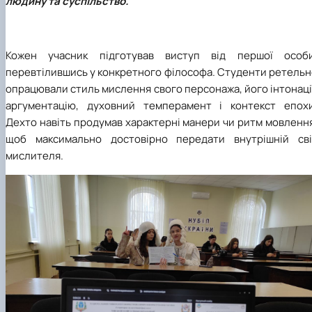
людину та суспільство.
Кожен учасник підготував виступ від першої особи
перевтілившись у конкретного філософа. Студенти ретельн
опрацювали стиль мислення свого персонажа, його інтонаці
аргументацію, духовний темперамент і контекст епохи
Дехто навіть продумав характерні манери чи ритм мовленн
щоб максимально достовірно передати внутрішній сві
мислителя.