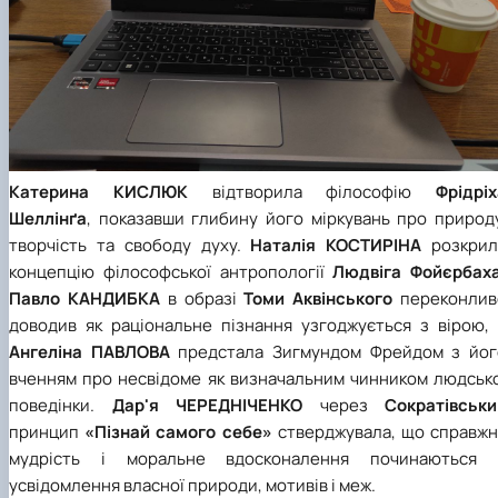
Катерина КИСЛЮК
відтворила філософію
Фрідріх
Шеллінґа
, показавши глибину його міркувань про природу
творчість та свободу духу.
Наталія
КОСТИРІНА
розкрил
концепцію філософської антропології
Людвіга Фойєрбаха
Павло КАНДИБКА
в образі
Томи Аквінського
переконлив
доводив як раціональне пізнання узгоджується з вірою, 
Ангеліна ПАВЛОВА
предстала Зигмундом Фрейдом з йог
вченням про несвідоме як визначальним чинником людсько
поведінки.
Дар'я ЧЕРЕДНІЧЕНКО
через
Сократівськи
принцип
«
Пізнай самого себе
»
стверджувала, що справжн
мудрість і моральне вдосконалення починаються 
усвідомлення власної природи, мотивів і меж.