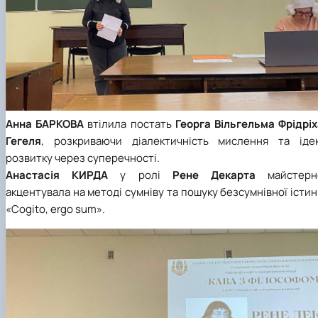
Анна
БАРКОВА
втілила постать
Георга Вільгельма Фрідріх
Гегеля
, розкриваючи діалектичність мислення та іде
розвитку через суперечності.
Анастасія
КИРДА
у ролі
Рене Декарта
майстерн
акцентувала на методі сумніву та пошуку безсумнівної істи
«Cogito, ergo sum».