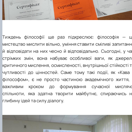
Тиждень філософії ще раз підкреслює: філософія
—
ц
мистецтво мислити вільно, уміння ставити сміливі запитан
й відповідати на них чесно й відповідально. Сьогодні, у ч
стрімких змін, вона набуває особливої ваги, як джерел
критичного мислення, осмисленості, внутрішньої стійкості 
чутливості до цінностей. Саме тому такі події, як «Кава
філософом», є не просто частиною академічного життя, 
важливим кроком до формування сучасної мислячо
спільноти, яка здатна творити майбутнє, спираючись н
глибину ідей та силу діалогу.