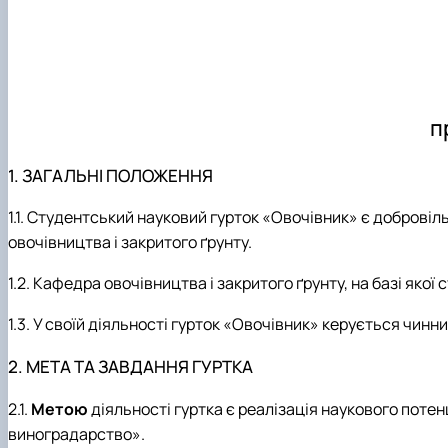
п
1. ЗАГАЛЬНІ ПОЛОЖЕННЯ
1.1. Студентський науковий гурток «Овочівник» є добров
овочівництва і закритого ґрунту.
1.2. Кафедра овочівництва і закритого ґрунту, на базі яко
1.3. У своїй діяльності гурток «Овочівник» керується чи
2. МЕТА ТА ЗАВДАННЯ ГУРТКА
2.1.
Метою
діяльності гуртка є реалізація наукового потен
виноградарство».