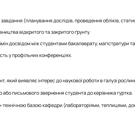
завдання (планування дослідів, проведення обліків, стати
ництва відкритого та закритого ґрунту.
бмін досвідом між студентами бакалаврату, магістратури та
асть у профільних конференціях.
нт, який виявляє інтерес до наукової роботи в галузі росли
го або письмового звернення студента до керівника гуртка.
о-технічною базою кафедри (лабораторіями, теплицями, до