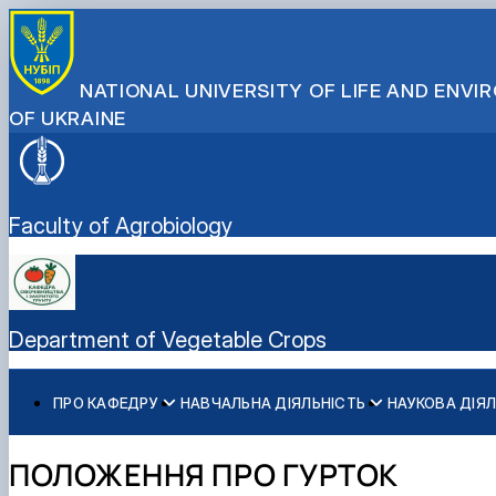
NATIONAL UNIVERSITY OF LIFE AND ENV
OF UKRAINE
Faculty of Agrobiology
Department of Vegetable Crops
ПРО КАФЕДРУ
НАВЧАЛЬНА ДІЯЛЬНІСТЬ
НАУКОВА ДІЯЛ
Історія кафедри
Сторінка магістра
Студентський гурток науковий гурток "Овочівник"
Вступнику
Графік відпрацювань навчальної практики
Співробітники кафедри
Навчальні програми дисциплін
Графік відпрацювань лекційних занять
ПОЛОЖЕННЯ ПРО ГУРТОК
Програми практик
Графік відпрацювань лабораторних занять