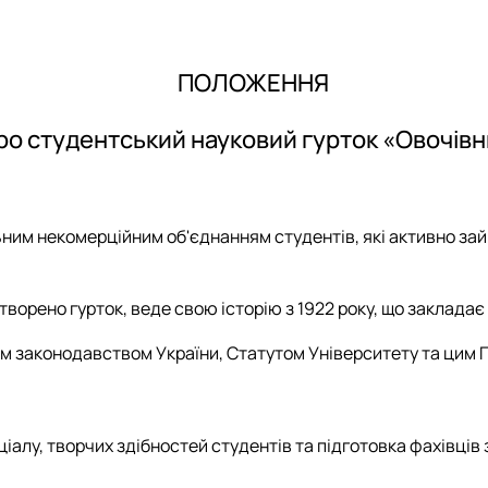
Досягнення
План роботи гуртка
Звіт роботи гуртка за 2024-2025 рік
ПОЛОЖЕННЯ
Постер
Стратегія розвитку гуртка "Овочівник"
ро студентський науковий гурток «Овочівн
Публікації гуртківців
Соц мережі
ільним некомерційним об'єднанням студентів, які активно 
ї створено гурток, веде свою історію з 1922 року, що заклад
нним законодавством України, Статутом Університету та цим
ціалу, творчих здібностей студентів та підготовка фахівців