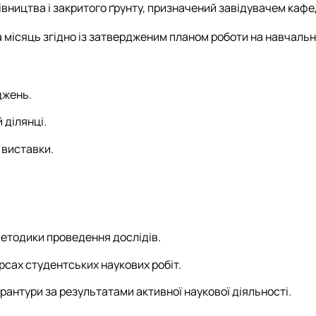
івництва і закритого ґрунту, призначений завідувачем кафе
а місяць згідно із затвердженим планом роботи на навчальни
джень.
 ділянці.
 виставки.
методики проведення дослідів.
рсах студентських наукових робіт.
рантури за результатами активної наукової діяльності.