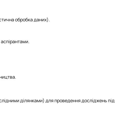
стична обробка даних).
 аспірантами.
нництва.
слідними ділянками) для проведення досліджень під