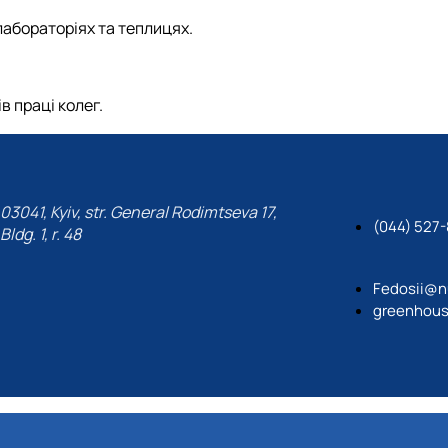
лабораторіях та теплицях.
 праці колег.
03041, Kyiv, str. General Rodimtseva 17,
(044) 527-
Bldg. 1, r. 48
Fedosii@n
greenhous