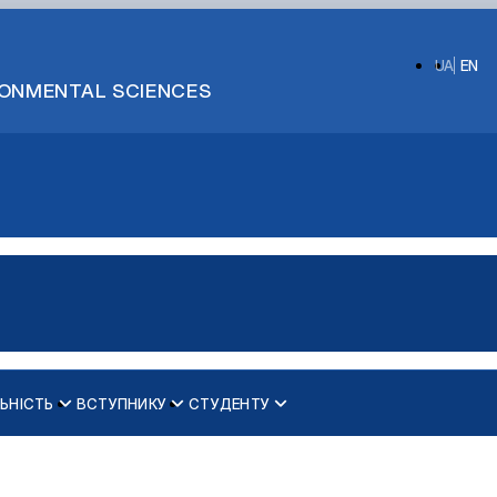
UA
EN
IRONMENTAL SCIENCES
ЬНІСТЬ
ВСТУПНИКУ
СТУДЕНТУ
ОС БАКАЛАВР
Загальна інформація про гурток
ОС МАГІСТР
Реєстрація у гурток
Положення про гурток