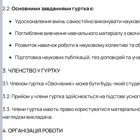
2.2.
Основними завданнями гуртка є:
Удосконалення вмінь самостійно виконувати наукові 
Поглиблене вивчення навчального матеріалу з овочів
Розвиток навичок роботи в науковому колективі та о
Підготовка наукових публікацій, тез доповідей та уч
3. ЧЛЕНСТВО У ГУРТКУ
3.1. Членом гуртка «Овочівник» може бути будь-який студе
3.2. Прийом у члени гуртка здійснюється на підставі усно
3.3. Члени гуртка мають право користуватися матеріальн
наглядом викладача.
4. ОРГАНІЗАЦІЯ РОБОТИ