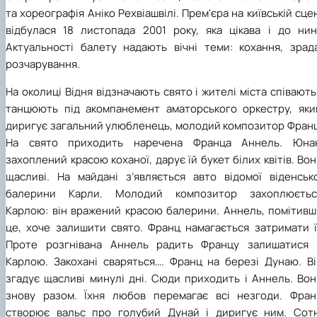
та хореографія Аніко Рехвіашвілі. Прем'єра на київській сце
відбулася 18 листопада 2001 року
, яка цікава і до нин
Актуальності балету надають вічні теми: кохання, зрада
розчарування.
На околиці Відня відзначають свято
і ж
ителі міста співають
танцюють під акомпанемент аматорського оркестру, яки
диригує загальний улюбленець, молодий композитор Франц
На свято приходить наречена Франца Аннель. Юнак
захоплений красою коханої, дарує їй букет білих квітів. Во
щаслив
і.
На майдані з’являється авто відомої віденсько
балерини Карли. Молодий композитор захоплюєтьс
Карлою: він вражений красою балерини. Аннель, помітивш
це, хоче залишити свято. Франц намагається затримати її
Проте розгнівана Аннель радить Францу залишатися 
Карлою. Закохані сваряться…
.
Франц на березі Дунаю. Ві
згадує щасливі минулі дні. Сюди приходить і Аннель. Вон
знову разом. Їхня любов перемагає всі незгоди. Фран
створює вальс про голубий Дунай і диригує ним. Сотн