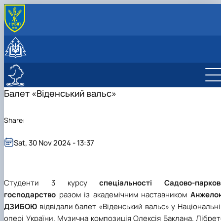
ПРО КАФЕДРУ
Історія
АБІТУРІЄНТУ
Колектив
Анкета вступника
НАВЧАННЯ
Лабораторії
Підготовчі курси
Освітні програми
НАУКА
Співпраця
ННВЛ сучасних технологій проектування
Приймальна комісія
Дисципліни
Бакалавр
Дослідження
Балет «Віденський вальс»
Наші випускники
СПО
Олімпіади університету
Матеріальне забезпечення
Магістр
Робочі програми
Публікації
Навчальні лабораторії
Інфраструктура
PhD
Анотації вибіркових дисциплін ОС Магістр
Конференції
Share:
Результати
Наукові гуртки
Декоративне садівництво, квітникарство та
Sat, 30 Nov 2024 - 13:37
топіарне мистецтво
Ландшафтне будівництво та арбористика
Природа та Мистецтво
Фітодизайн та сучасна флористика
Студенти 3 курсу
спеціальності Садово-парков
господарство
разом із академічним наставником
Анжело
ДЗИБОЮ
відвідали балет
«
Віденський вальс
»
у Національні
опері України.
Музична композиція Олексія Баклана. Лібре