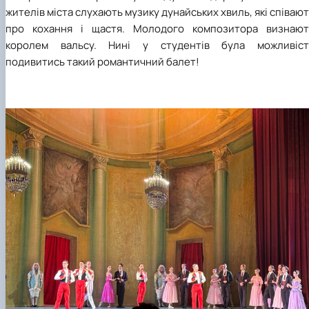
жителів міста слухають музику дунайських хвиль, які співаю
про кохання і щастя. Молодого композитора визнают
королем вальсу.
Нині у студентів була можливіст
подивитись такий романтичний балет
!