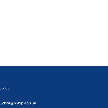
-86-60
g_chair@nubip.edu.ua