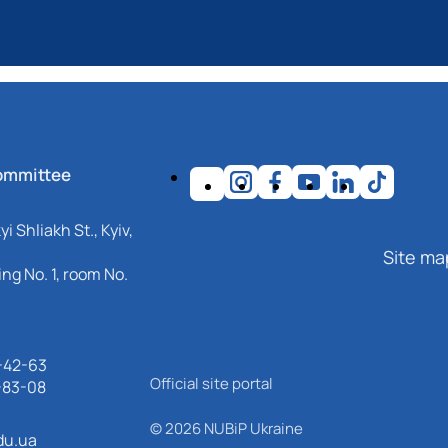
ommittee
i Shliakh St., Kyiv,
Site ma
ng No. 1, room No.
-42-63
Official site portal
-83-08
© 2026 NUBiP Ukraine
du.ua