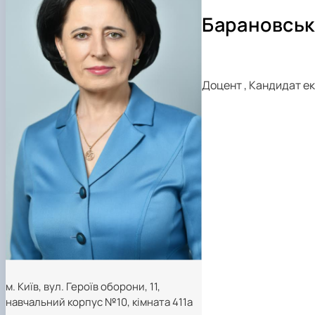
Тематика магістерських робіт
Барановськ
Вимоги до оформлення магістерських робіт
Доцент
,
Кандидат ек
м. Київ, вул. Героїв оборони, 11,
навчальний корпус №10, кімната 411а