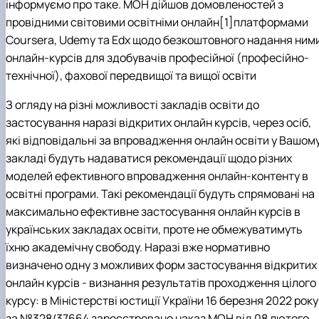
інформуємо про таке. МОН дійшов домовленостей з
провідними світовими освітніми онлайн[1]платформами
Coursera, Udemy та Edx щодо безкоштовного надання ним
онлайн-курсів для здобувачів професійної (професійно-
технічної), фахової передвищої та вищої освіти
З огляду на різні можливості закладів освіти до
застосування наразі відкритих онлайн курсів, через осіб,
які відповідальні за впровадження онлайн освіти у Вашом
закладі будуть надаватися рекомендації щодо різних
моделей ефективного впровадження онлайн-контенту в
освітні програми. Такі рекомендації будуть спрямовані на
максимально ефективне застосування онлайн курсів в
українських закладах освіти, проте не обмежуватимуть
їхню академічну свободу. Наразі вже нормативно
визначено одну з можливих форм застосування відкритих
онлайн курсів - визнання результатів проходження цілого
курсу: в Міністерстві юстиції України 16 березня 2022 року
за №328/37664 зареєстровано наказ МОН від 08 лютого