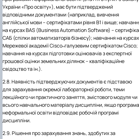
України «Про освіту»), має бути підтверджений
відповідними документами (наприклад, вивчення
англійської мови – сертифікатами рівня В1 і вище; навчанн
на курсах BAS (Business Automation Software) – сертифік
САБ (спілки автоматизаторів бізнесу); навчання на курсах
Мережевої академії Cisco ̶ галузевим сертифікатом Cisco;
навчання на курсах підготовки оцінювачів з експертної
грошової оцінки земельних ділянок – кваліфікаційне
свідоцтво та ін.).
2.8. Наявність підтверджуючих документів є підставою
для зарахування окремої лабораторної роботи, теми
лекційного чи практичного заняття, змістового модуля чи
всього навчального матеріалу дисципліни, якщо програм
неформальної освіти відповідає робочій програмі
дисципліни.
2.9. Рішення про зарахування знань, здобутих за