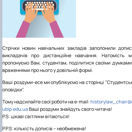
Стрічки новин навчальних закладів заполонили допис
викладачів про дистанційне навчання. Натомість м
пропонуємо Вам, студентам, поділитися своїми думками 
враженнями про нього у довільній формі.
Ваші роздуми-есе ми опублікуємо на сторінці "Студентськ
оповідки".
Тому надсилайте свої роботи на e-mail:
historylaw_chair@
ubip.edu.ua
Ваші роздуми знайдуть свого читача!
P.S: цікаві світлини вітаються!
P.P.S: кількість дописів – необмежена!