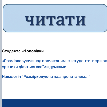
Студентські оповідки
«Розмірковуючи над прочитаним…»: студенти-першок
урсники діляться своїми думками
Навздогін "Розмірковуючи над прочитаним..."