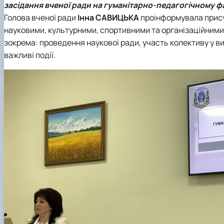
засідання вченої ради на гуманітарно-педагогічному фак
Фотостудія
Вартість навчання
Старостат
Наукові школи
Голова вченої ради
Інна САВИЦЬКА
проінформувала присут
Телестудія
Центр профорієнтаційної роботи та сприяння працев
Електронні навчальні курси (Elearn)
науковими, культурними, спортивними та організаційними 
Галерея відомих випускників
ДЕНЬ ВІДКРИТИХ ДВЕРЕЙ
зокрема: проведення наукової ради, участь колективу у в
Відповідальні за інформаційне наповнення веб-сторін
важливі події.
Виховна робота
Пам'яті студентів та випускників факультету – захисни