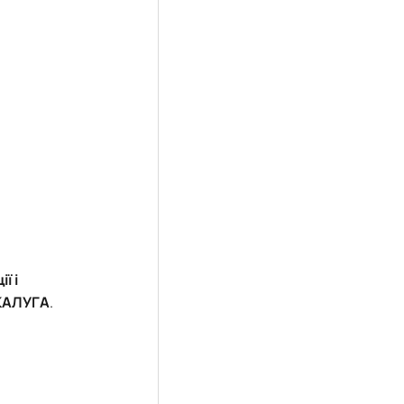
ї і
КАЛУГА
.