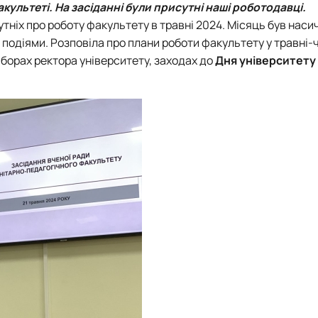
ультеті. На засіданні були присутні наші роботодавці.
Department of English Philology
ніх про роботу факультету в травні 2024. Місяць був наси
лаштуванню студентської молоді
Department of Physical Education
подіями. Розповіла про плани роботи факультету у травні-ч
Department of Philosophy and International Communication
иборах ректора університету, заходах до
Дня університету
ки факультету
Department of Psychology
Department of Culturology
ків України