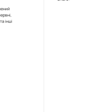
чений
ервні,
та інші