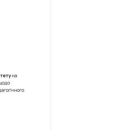
ьтету
на
 щодо
дагогічного