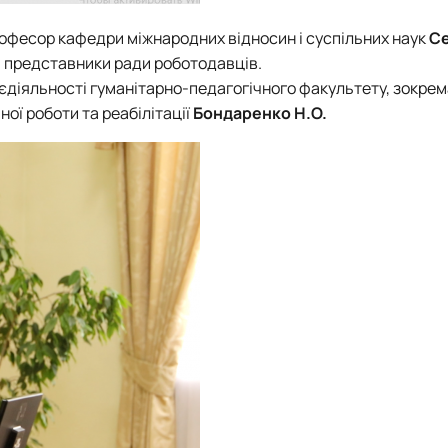
рофесор кафедри міжнародних відносин і суспільних наук
Се
й представники ради роботодавців.
тєдіяльності гуманітарно-педагогічного факультету, зокре
ної роботи та реабілітації
Бондаренко Н.О.