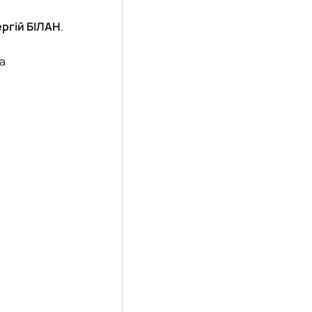
ргій БІЛАН
.
ма