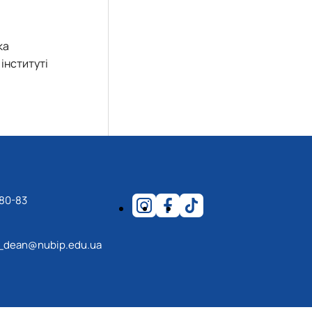
ка
інституті
-80-83
_dean@nubip.edu.ua