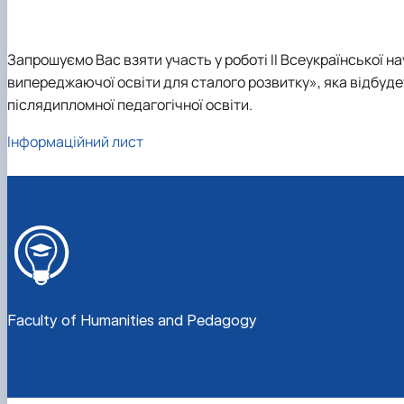
Фотостудія
Вартість навчання
Старостат
Наукові школи
Телестудія
Центр профорієнтаційної роботи та сприяння працев
Електронні навчальні курси (Elearn)
Галерея відомих випускників
ДЕНЬ ВІДКРИТИХ ДВЕРЕЙ
Запрошуємо Вас взяти участь у роботі ІІ Всеукраїнської н
Відповідальні за інформаційне наповнення веб-сторін
випереджаючої освіти для сталого розвитку», яка відбуде
Виховна робота
післядипломної педагогічної освіти.
Пам'яті студентів та випускників факультету – захисни
Інформаційний лист
Faculty of Humanities and Pedagogy