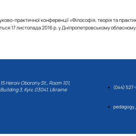
Department of English Philology
лаштуванню студентської молоді
Department of Physical Education
Department of Philosophy and International Communication
ауково-практичної конференції «Філософія, теорія та практи
ки факультету
Department of Psychology
ться 17 листопада 2016 р. у Дніпропетровському обласному 
Department of Culturology
ків України
15 Heroiv Oborony St., Room 101,
(044) 527
Building 3, Kyiv, 03041, Ukraine
pedagogy