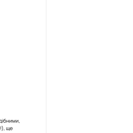
одібними,
), ще