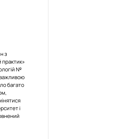
н з
й практик»
нологій №
и важливою
уло багато
ом,
мінятися
рситет і
повнений