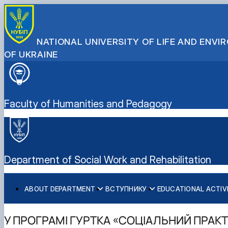
NATIONAL UNIVERSITY OF LIFE AND ENV
OF UKRAINE
Faculty of Humanities and Pedagogy
Department of Social Work and Rehabilitation
ABOUT DEPARTMENT
ВСТУПНИКУ
EDUCATIONAL ACTIV
Історія кафедри
Спеціальності бакалаврату
Working program
Наукові проекти
Договори про співпрацю
Спеціальності магістратури
Неформальна освіта
Наукові послуги
Навчання за подвійними дипломами
У ПРОГРАМІ ГУРТКА «СОЦІАЛЬНИЙ ПРАК
Спеціальності аспірантури