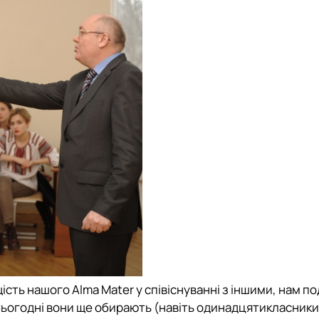
щість нашого Alma Mater у співіснуванні з іншими, нам п
ьогодні вони ще обирають (навіть одинадцятикласники!