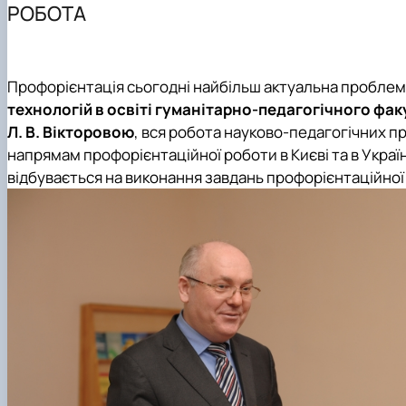
РОБОТА
Як стати студентом?
Чому НУБіП України - твій правильний вибір?
Часті запитання та відпові
Профорієнтація сьогодні найбільш актуальна проблем
Підготовчі курси до НМТ
технологій в освіті гуманітарно-педагогічного фак
Підготовчі курси до ЄВІ
Л. В. Вікторовою
, вся робота науково-педагогічних пр
Правила прийому 2026
напрямам профорієнтаційної роботи в Києві та в Украї
Контактні дані
відбувається на виконання завдань профорієнтаційної