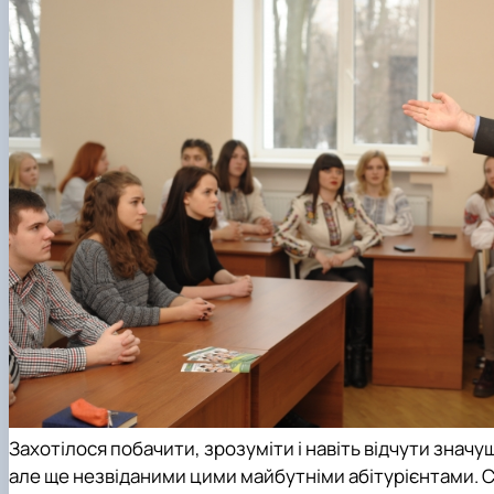
Захотілося побачити, зрозуміти і навіть відчути значу
але ще незвіданими цими майбутніми абітурієнтами. С