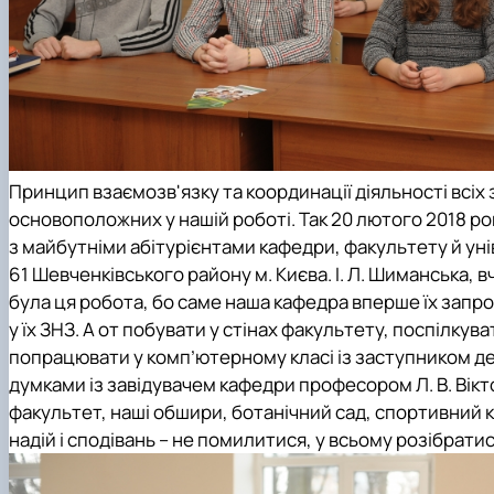
Принцип взаємозв'язку та координації діяльності всіх
основоположних у нашій роботі. Так 20 лютого 2018 ро
з майбутніми абітурієнтами кафедри, факультету й ун
61 Шевченківського району м. Києва. І. Л. Шиманська, 
була ця робота, бо саме наша кафедра вперше їх запро
у їх ЗНЗ. А от побувати у стінах факультету, поспілку
попрацювати у комп’ютерному класі із заступником дек
думками із завідувачем кафедри професором Л. В. Вікт
факультет, наші обшири, ботанічний сад, спортивний к
надій і сподівань – не помилитися, у всьому розібрати