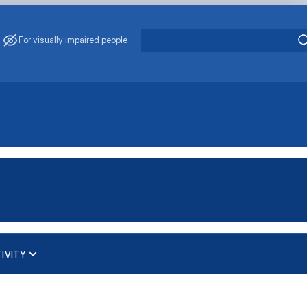
For visually impaired people
IVITY
робота та консультуван…