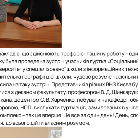
 закладів, що здійснюють профорієнтаційну роботу – оди
ку була проведена зустріч учасників гуртка «Соціальни
іверситету спеціалізованої школи з інформаційних тех
вчителька географії цієї школи, чудово розуміє наскільк
сила на таку зустріч. Представників різних ВНЗ Києва б
ватися з деканом факультету, професором В. Д. Шинкарук
ана, доцентом С. В. Харченко, побувати на кафедрі, об
оровою, НПП, вислухати гуртківців, замилованих в уніве
омплекс – так це вперше. Це все за один день! День, с
ся, до всього дійти власним розумом.