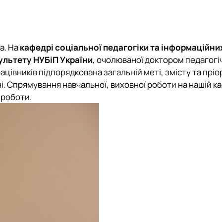
а. На
кафедрі соціальної педагогіки та інформаційни
ультету НУБіП України
, очолюваної доктором педагогі
ацівників підпорядкована загальній меті, змісту та пр
ні. Спрямування навчальної, виховної роботи на нашій к
 роботи.