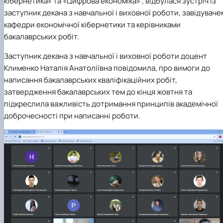
кібернетика» та «Цифрова економіка» , відбулася зустріч із
заступник декана з навчальної і виховної роботи, завідуваче
кафедри економічної кібернетики та керівниками
бакалаврських робіт.
Заступник декана з навчальної і виховної роботи доцент
Клименко Наталія Анатоліївна повідомила, про вимоги до
написання бакалаврських кваліфікаційних робіт,
затвердження бакалаврських тем до кінця жовтня та
підкреслила важливість дотримання принципів академічної
доброчесності при написанні роботи.