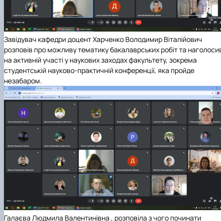
Завідувач кафедри доцент Харченко Володимир Віталійович
розповів про можливу тематику бакалаврських робіт та наголоси
на активній участі у наукових заходах факультету, зокрема
студентській науково-практичній конференції, яка пройде
незабаром.
Галаєва Людмила Валентинівна , розповіла з чого починати