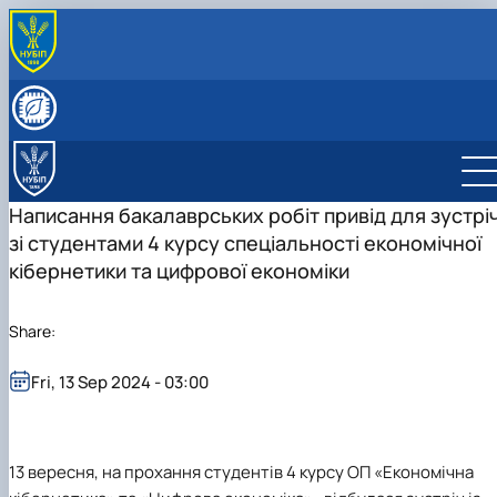
ПРО КАФЕДРУ
Історія кафедри
СКЛАД КАФЕДРИ
Видатні випускники
Співробітники кафедри
ОСВІТНЯ ДІЯЛЬНІСТЬ
«Хто є хто» з кібернетиків в НУБіП України
Робочі програми
НАУКОВА ДІЯЛЬНІСТЬ
Освітні програми
Гурток Кібертонус
МІЖНАРОДНА ДІЯЛЬНІСТЬ
Написання бакалаврських робіт привід для зустріч
Освітні програми
Аспірантура
НАШІ ОСВІТНІ ПРОГРАМИ
зі студентами 4 курсу спеціальності економічної
Обговорення освітніх програм
Наукова робота студентів
Освітня програма "Економічна кібернетика"
АБІТУРІЄНТУ
кібернетики та цифрової економіки
Освітня програма "Цифрова економіка"
Абітурієнту
Інформативний гайд освітніми програмами
кафедри
Share:
Fri, 13 Sep 2024 - 03:00
13 вересня, на прохання студентів 4 курсу ОП «Економічна