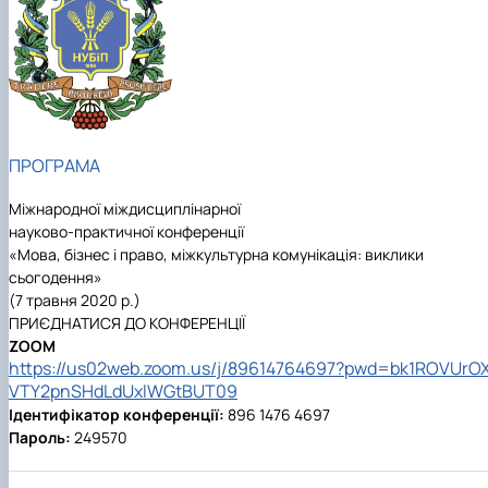
Department of English for Technical and
Agrobiological Specialties
Department of English Philology
Department of Physical Education
Department of Philosophy and International
Communication
Department of Psychology
ПРОГРАМА
Department of Culturology
Міжнародної міждисциплінарної
науково-практичної конференції
«
Мова, бізнес і право, міжкультурна комунікація: виклики
сьогодення
»
(7 травня 2020 р.)
ПРИЄДНАТИСЯ ДО КОНФЕРЕНЦІЇ
ZOOM
https://us02web.zoom.us/j/89614764697?pwd=bk1ROVUrO
VTY2pnSHdLdUxlWGtBUT09
Ідентифікатор конференції:
896 1476 4697
Пароль:
249570