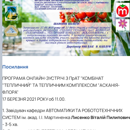
"Автоматизація, комп’ютерно-інтегровані
Міжнародна кредитна мобільність освітніх
Інформація про вибіркові компоненти
АПК
програм
техн…
(дисципліни)
Робототехнічні системи
Інформація про вибіркові компоненти
Анкетування
(дисципліни) ОПП Магістр "Автоматизація, ко…
Вступ
Анкетування (ОПП Магістр "Автоматизація,
комп’ютерно-інтегровані технології та …
Буклет ОПП "Автоматизація, комп’ютерно-
інтегровані технології та робототехніка"
Посилання
ПРОГРАМА ОНЛАЙН-ЗУСТРІЧІ З ПрАТ "КОМБІНАТ
"ТЕПЛИЧНИЙ" ТА ТЕПЛИЧНИМ КОМПЛЕКСОМ "АСКАНІЯ-
ФЛОРА"
17 БЕРЕЗНЯ 2021 РОКУ об 11.00.
1. Завідувач кафедри АВТОМАТИКИ ТА РОБОТОТЕХНІЧНИХ
СИСТЕМ ім. акад. І.І. Мартиненка
Лисенко Віталій Пилипови
- 3-5 хв.