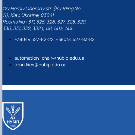
12v Heroiv Oborony str. (Building No.
11), Kiev, Ukraine, 03041
Rooms No.: 311, 325, 326, 327, 328, 329,
330, 331, 332, 332а, 141, 141а, 144.
+38044 527-82-22, +38044 527-83-82
automation_chair@nubip.edu.ua
ozon.kiev@nubip.edu.ua