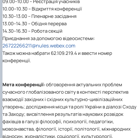
09.00–10.00 – Реєстрація учасників
10.00–10.30 – Відкриття конференції
10.30–13.00 – Пленарне засідання
13.00–14.30 – Обідня перерва
14.30–16.30 – Робота секцій
Приєднання за допомогою відеосистеми:
26722266211@nules.webex.com
Також можна набрати 62.109.219.4 и ввести номер
конференції.
Мета конференції:
обговорення актуальних проблем
сучасного глобалізованого світу в контексті перспектив
взаємодії західних і східних культурно-цивілізаційних
утворень; дослідження місця та ролі України в діалозі Сходу
та Заходу; висвітлення результатів наукових розвідок
фахівців в галузі філософії, психології, педагогіки,
мовознавства, філології, історії, політології, міжнародних
відносин, журналістики, соціології, культурології,