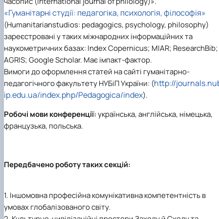
часопис (International journal of philology)».
«Гуманітарні студії: педагогіка, психологія, філософія»
(Humanitarianstudios: pedagogics, psychology, philosophy)
зареєстровані у таких міжнародних інформаційних та
наукометричних базах: Index Copernicus; MIAR; ResearchBib;
AGRIS; Google Scholar. Має імпакт-фактор.
Вимоги до оформлення статей на сайті гуманітарно-
http://journals.nu
педагогічного факультету НУБіП України: (
ip.edu.ua/index.php/Pedagogica/index
).
Робочі мови конференції:
українська, англійська, німецька,
французька, польська.
Передбачено роботу таких секцій:
1. Іншомовна професійна комунікативна компетентність в
умовах глобалізованого світу.
2. Культурно-цивілізаційні простори Заходу й Сходу та