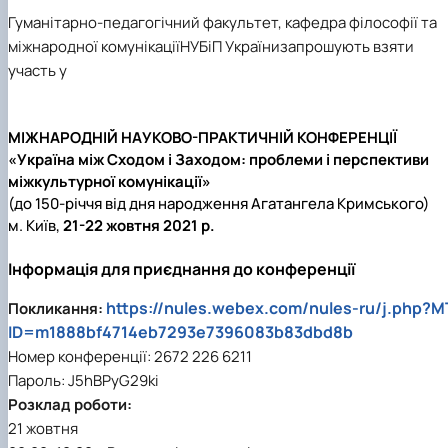
Department of English for Technical and
Гуманітарно-педагогічний факультет, кафедра філософії та
Agrobiological Specialties
міжнародної комунікації
НУБіП України
запрошують взяти
Department of English Philology
участь у
Department of Physical Education
Department of Philosophy and International
Communication
МІЖНАРОДНІЙ НАУКОВО-ПРАКТИЧНІЙ КОНФЕРЕНЦІЇ
Department of Psychology
«Україна між Сходом і Заходом: проблеми і перспективи
Department of Culturology
міжкультурної комунікації»
(
до 150-річчя від дня народження Агатангела Кримського)
м. Київ,
21-22 жовтня 2021 р.
Інформація для приєднання до конференції
https://nules.webex.com/nules-ru/j.php?M
Покликання:
ID=m1888bf4714eb7293e7396083b83dbd8b
Номер конференції: 2672 226 6211
Пароль: J5hBPyG29ki
Розклад роботи:
21 жовтня