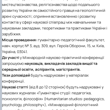
мистецтвознавства, релігієзнавства щодо подальшого
розвитку України як самостійного гравця на геополітичній
арені сучасності; сприяння встановленню і розвитку
контактів у сфері наукової співпраці між навчальними та
науковими закладами, теоретиками та практиками України і
зарубіжжя.
Місце проведення:
гуманітарно-педагогічний факультет,
навч. корпус № 3, ауд. 309, вул. Героїв Оборони, 15, м. Київ,
Україна, 03041.
До участі
у Міжнародній науково-практичній конференції
запрошуємо
науковців, викладачів закладів вищої та
середньої освіти, аспірантів, магістрантів.
Тези доповідей
будуть надруковані у матеріалах
конференції.
Наукові статті
(від 8 до 12 сторінок) будуть надруковані у
наукових журналах «Гуманітарні студії: педагогіка,
психологія, філософія» (Humanitarian studios: pedagogics,
psychology, philosophy»), «Міжнародний філологічний