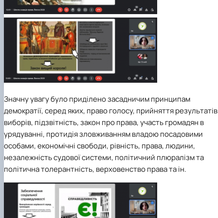
Значну увагу було приділено засадничим принципам
демократії, серед яких, право голосу, прийняття результатів
виборів, підзвітність, закон про права, участь громадян в
урядуванні, протидія зловживанням владою посадовими
особами, економічні свободи, рівність, права, людини,
незалежність судової системи, політичний плюралізм та
політична толерантність, верховенство права та ін.