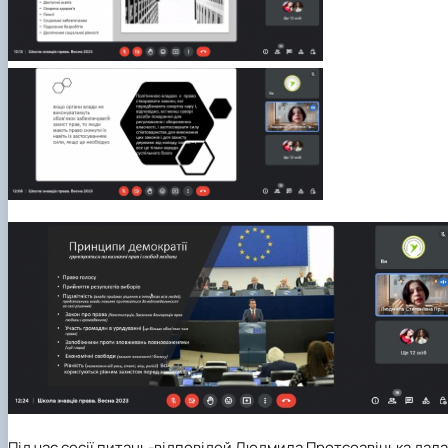
Під час сесії питань-відповідей Людмила Протсоавіцька дала