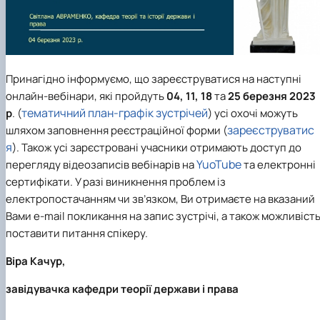
Принагідно інформуємо, що зареєструватися на наступні
онлайн-вебінари, які пройдуть
04, 11, 18
та
25 березня 2023
тематичний план-графік зустрічей
р
. (
) усі охочі можуть
зареєструватис
шляхом заповнення реєстраційної форми (
я
). Також усі зарєстровані учасники отримають доступ до
YuoTube
перегляду відеозаписів вебінарів на
та електронні
сертифікати. У разі виникнення проблем із
електропостачанням чи зв’язком, Ви отримаєте на вказаний
Вами e-mail покликання на запис зустрічі, а також можливіст
поставити питання спікеру.
Віра Качур,
завідувачка кафедри теорії держави і права