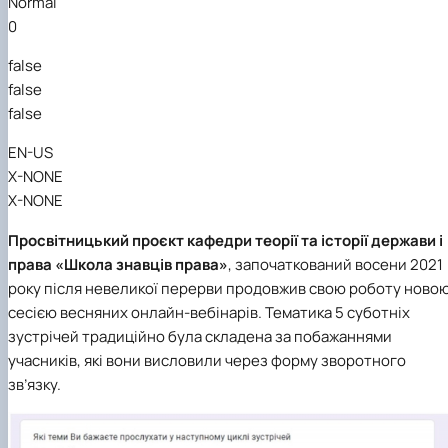
Normal
0
false
false
false
EN-US
X-NONE
X-NONE
Просвітницький проєкт кафедри теорії та історії держави і
права «Школа знавців права»
, започаткований восени 2021
року
після невеликої перерви продовжив свою роботу ново
сесією весняних онлайн-вебінарів. Тематика 5 суботніх
зустрічей традиційно була складена за побажаннями
учасників, які вони висловили через форму зворотного
зв’язку.