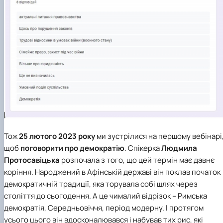
Тож
25 лютого 2023 року
ми зустрілися на першому вебінарі
щоб
поговорити про демократію
. Спікерка
Людмила
Протосавіцька
розпочала з того, що цей термін має давнє
коріння. Народжений в Афінській державі він поклав початок
демократичній традиції, яка торувала собі шлях через
століття до сьогодення. А це чималий відрізок – Римська
демократія, Середньовіччя, період модерну. І протягом
усього цього він вдосконалювався і набував тих рис, які