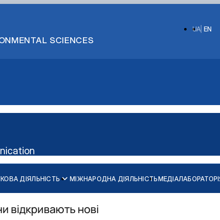
UA
EN
IRONMENTAL SCIENCES
nication
КОВА ДІЯЛЬНІСТЬ
МІЖНАРОДНА ДІЯЛЬНІСТЬ
МЕДІАЛАБОРАТОРІ
ни відкривають нові
алавр")