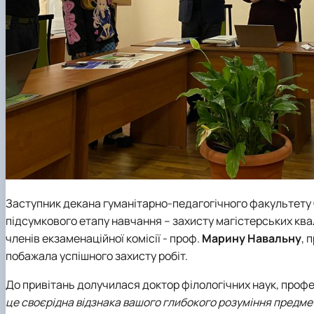
Заступник декана гуманітарно-педагогічного факультету
підсумкового етапу навчання – захисту магістерських квал
членів екзаменаційної комісії - проф.
Марину Навальну
, 
побажала успішного захисту робіт.
До привітань долучилася доктор філологічних наук, проф
це своєрідна відзнака вашого глибокого розуміння предмету