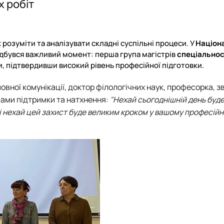
х робіт
стр")
ших спеціальностей
кої майстерності»
 розуміти та аналізувати складні суспільні процеси. У
Націон
дбувся важливий момент: перша група магістрів
спеціальнос
и, підтвердивши високий рівень професійної підготовки.
вної комунікації, доктор філологічних наук, професорка, 
овами підтримки та натхнення:
"Нехай сьогоднішній день буде
 і нехай цей захист буде великим кроком у вашому професій