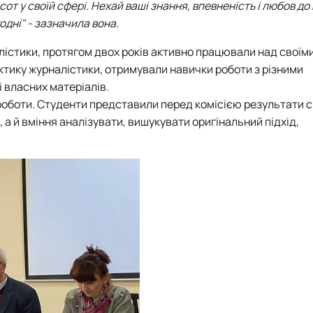
от у своїй сфері. Нехай ваші знання, впевненість і любов до
дні" - зазначила вона
.
алістики, протягом двох років активно працювали над своїм
ктику журналістики, отримували навички роботи з різними
 власних матеріалів.
роботи. Студенти представили перед комісією результати с
 а й вміння аналізувати, вишукувати оригінальний підхід,