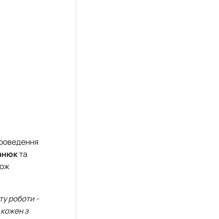
проведення
анюк
та
кож
у роботи -
 кожен з