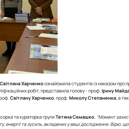
Світлана Харченко
ознайомила студентів із наказом про 
іфікаційних робіт, представила голову - проф.
Ірину Майд
проф.
Світлану Харченко
, проф.
Миколу Степаненка
, а та
есорка та кураторка групи
Тетяна Семашко.
"Момент захист
, енергії та зусиль, вкладених у ваші дослідження. Вірю, що