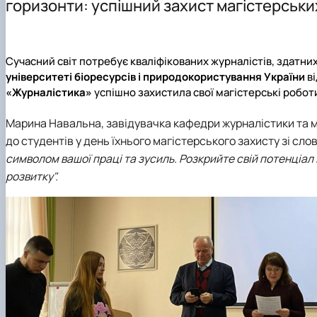
горизонти: успішний захист магістерськи
Чому НУБіП України - твій правильний вибір?
Робочі програми, електронні навчальні курси (ОС "Магі
Студентський науковий гурток «Медіакрок»
Альманах
Часті запитання про вступ
Навчально-методичне забезпечення дисциплін для ін
Студентський науковий гурток «Мовознавчі студії»
Підготовчі курси до НМТ
Практичне навчання
Студентський науковий гурток «Секрети журналістсь
Сучасний світ потребує кваліфікованих журналістів, здатних
Підготовчі курси до ЄВІ
Студентський науковий гурток «Наукова майстерня»
університеті біоресурсів і природокористування України
ві
Правила прийому 2026
«Журналістика»
успішно захистила свої магістерські робот
Контактні дані
Марина Навальна, завідувачка кафедри журналістики та мо
до студентів у день їхнього магістерського захисту зі сл
символом вашої праці та зусиль. Розкрийте свій потенціал
розвитку".