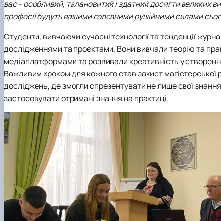
вас - особливий, талановитий і здатний досягти великих вис
професії будуть вашими головними рушійними силами сього
Студенти, вивчаючи сучасні технології та тенденції журн
дослідженнями та проєктами. Вони вивчали теорію та пра
медіаплатформами та розвивали креативність у створенні
Важливим кроком для кожного став захист магістерської 
досліджень, де змогли спрезентувати не лише свої знання,
застосовувати отримані знання на практиці.