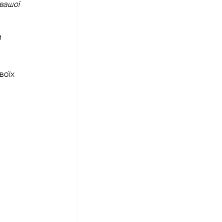
 вашої
и
воїх