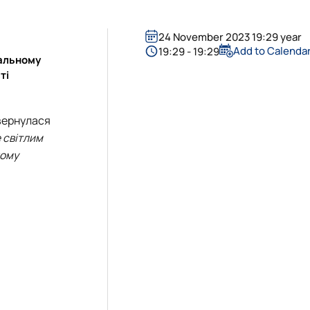
24 November 2023 19:29 year
Add to Calenda
19:29 - 19:29
альному
ті
звернулася
 світлим
ному