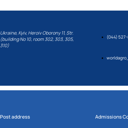
Ukraine, Kyiv, Heroiv Oborony 11, Str.
(044) 527-
(building No 10, room 302, 303, 305,
310)
worldagro
Post address
Admissions C