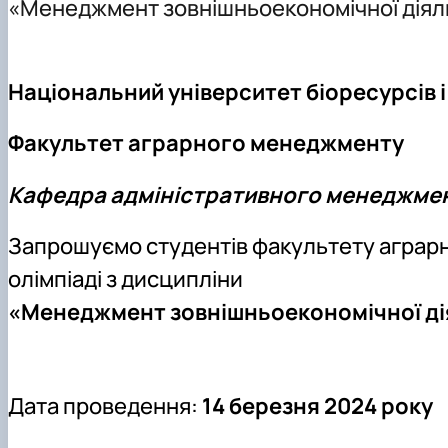
«Менеджмент зовнішньоекономічної діял
DigiAgrar_UA
AgriWork_UA
Національний університет біоресурсів 
Факультет аграрного менеджменту
Кафедра адміністративного менеджмент
Запрошуємо студентів факультету аграрн
олімпіаді з дисципліни
«Менеджмент зовнішньоекономічної ді
Дата проведення:
14 березня 2024 року