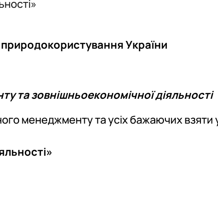
ьності»
і природокористування України
у та зовнішньоекономічної діяльності
ого менеджменту та усіх бажаючих взяти 
яльності»