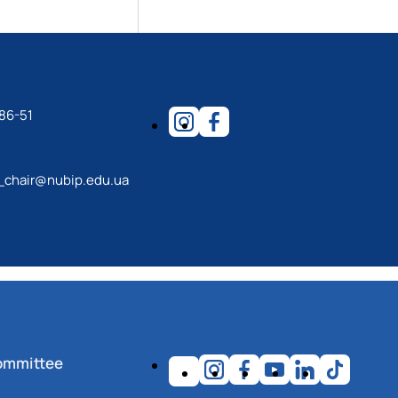
86-51
_chair@nubip.edu.ua
ommittee