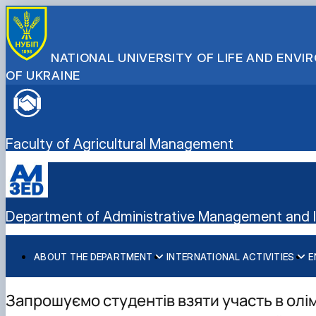
NATIONAL UNIVERSITY OF LIFE AND ENV
OF UKRAINE
Faculty of Agricultural Management
Department of Administrative Management and In
ABOUT THE DEPARTMENT
INTERNATIONAL ACTIVITIES
E
History
International activities
Bachelor's degree
Mission and tasks
European Green Deal
Master's degree
Запрошуємо студентів взяти участь в олім
Staff of the department
Project DAAD