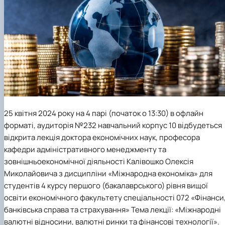
25 квітня 2024 року на 4 парі (початок о 13:30) в офлайн
форматі, аудиторія №232 навчальний корпус 10 відбудеться
відкрита лекція доктора економічних наук, професора
кафедри адміністративного менеджменту та
зовнішньоекономічної діяльності Калівошко Олексія
Миколайовича з дисципліни «Міжнародна економіка» для
студентів 4 курсу першого (бакалаврського) рівня вищої
освіти економічного факультету спеціальності 072 «Фінанси
банківська справа та страхування» Тема лекції: «Міжнародні
валютні відносини, валютні ринки та фінансові технології».