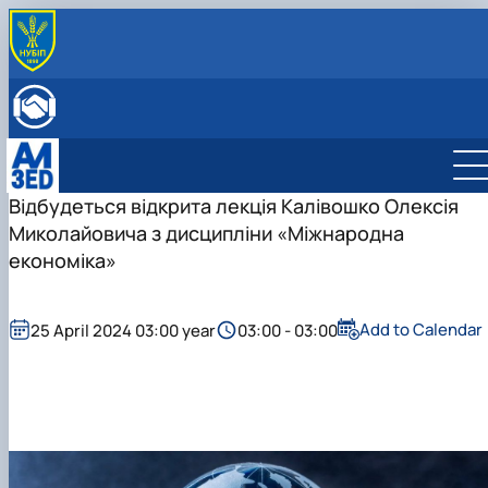
ABOUT THE DEPARTMENT
History
INTERNATIONAL ACTIVITIES
Mission and tasks
International activities
ENROLLMENT
Staff of the department
European Green Deal
Bachelor's degree
Project DAAD
Master's degree
International business management
Відбудеться відкрита лекція Калівошко Олексія
DigiAgrar_UA
Management
Administrative management
Миколайовича з дисципліни «Міжнародна
AgriWork_UA
Logistics
Management of International Activity
економіка»
Add to Calendar
25 April 2024 03:00 year
03:00 - 03:00