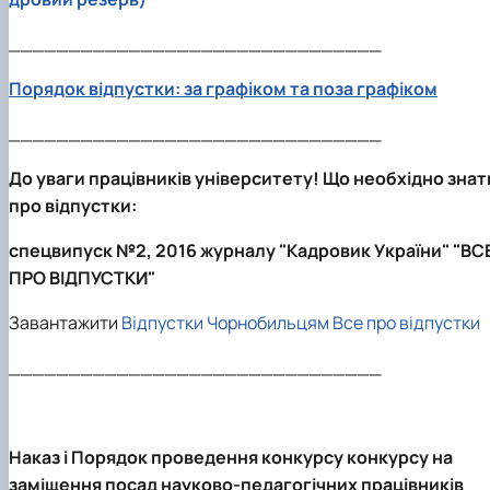
_______________________________
Порядок відпустки: за графіком та поза графіком
_______________________________
До уваги працівників університету! Що необхідно знат
про відпустки:
спецвипуск №2, 2016 журналу "Кадровик України" "ВС
ПРО ВІДПУСТКИ"
Завантажити
Відпустки Чорнобильцям
Все про відпустки
_______________________________
Наказ і Порядок проведення конкурсу конкурсу на
заміщення посад науково-педагогічних працівників