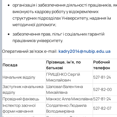
організація і забезпечення діяльності працівників, як
виконують кадрову роботу у відокремлених
структурних підрозділах Університету, надання їм
методичної допомоги;
забезпечення прав, пільг і соціальних гарантій
працівників університету.
Оперативний зв'язок e-mail:
kadry2014@nubip.edu.ua
Прізвище, ім’я, по
Робочий
Посада
батькові
телефон
ГРИЩЕНКО Сергій
Начальник відділу
527-81-24
Миколайович
Заступник начальника
Шаповал Валентина
527-82-00
відділу
Михайлівна
Провідний фахівець
Манжос Алла Миколаївна
527-81-24
Інспектор заочної
Солдатенко Людмила
527-82-07
форми навчання
Володимирівна