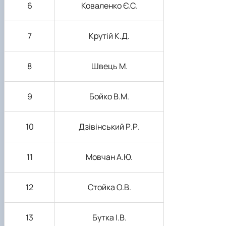
6
Коваленко Є.С.
7
Крутій К.Д.
8
Швець М.
9
Бойко В.М.
10
Дзівінський Р.Р.
11
Мовчан А.Ю.
12
Стойка О.В.
13
Бутка І.В.