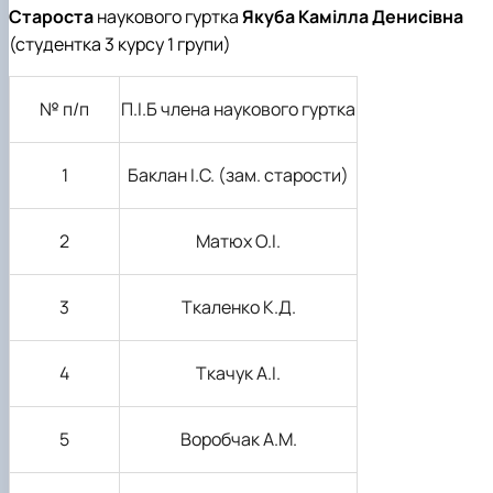
Староста
наукового гуртка
Якуба Камілла Денисівна
(студентка 3 курсу 1 групи)
№ п/п
П.І.Б члена наукового гуртка
1
Баклан І.С. (зам. старости)
2
Матюх О.І.
3
Ткаленко К.Д.
4
Ткачук А.І.
5
Воробчак А.М.