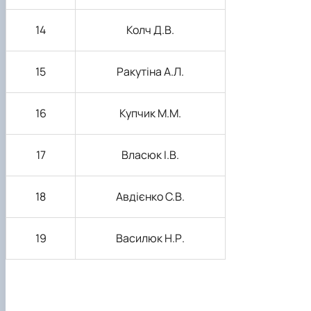
14
Колч Д.В.
15
Ракутіна А.Л.
16
Купчик М.М.
17
Власюк І.В.
18
Авдієнко С.В.
19
Василюк Н.Р.