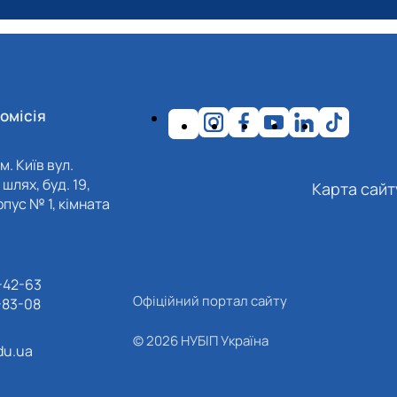
сті застосування штучного інтелекту в нутриціології. Здоров'я
p/hnh/article/view/79
омісія
м. Київ вул.
шлях, буд. 19,
Карта сайт
пус № 1, кімната
-42-63
Офіційний портал сайту
-83-08
© 2026 НУБІП Україна
du.ua