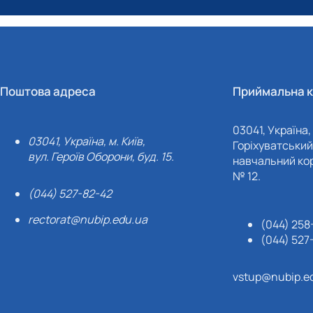
аль-Прилипко Л.В., Швець О. В., Альтанова А.Б. (2025). Можливо
https://www.humanhealth.nubip.edu.ua/index.ph
). с. 100-125.
Поштова адреса
Приймальна к
03041, Україна, 
03041, Україна, м. Київ,
Горіхуватський 
вул. Героїв Оборони, буд. 15.
навчальний кор
№ 12.
(044) 527-82-42
rectorat@nubip.edu.ua
(044) 258
(044) 527
vstup@nubip.e