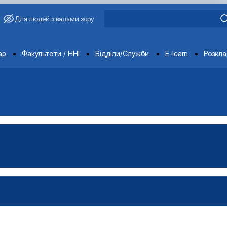
Для людей з вадами зору
ments
ар
Факультети / ННІ
Відділи/Служби
E-learn
Розкл