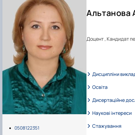
Відповідальний за інформаційне наповнення веб-стор
ОПП «Нутриціологія»
Вступнику
Альтанова 
Доцент
,
Кандидат пе
Дисципліни викла
Освіта
Дисертаційне до
Наукові інтереси
Стажування
0508122351