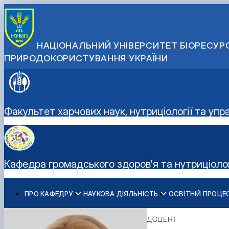
НАЦІОНАЛЬНИЙ УНІВЕРСИТЕТ БІОРЕСУРС
ПРИРОДОКОРИСТУВАННЯ УКРАЇНИ
Факультет харчових наук, нутриціології та упр
Кафедра громадського здоров'я та нутриціолог
ПРО КАФЕДРУ
НАУКОВА ДІЯЛЬНІСТЬ
ОСВІТНІЙ ПРОЦЕ
Інформація
Науковий хаб
ОП "НУТРИЦІОЛОГІЯ ЗДОРОВОГО ХАРЧУВАННЯ"
Проєкт ERASMUS+: "Навчання основ здорового харчува
Матеріально-технічна база
ОНП «Нутріціологія»
Health Bridge: Розбудова регіонального потенціалу д
ДОЦЕНТ