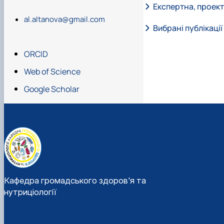
Експертна, проект
al.altanova@gmail.com
Вибрані публікації
ORCID
Davydovych V., Shev
hard cheeses from raw
Web of Science
Google Scholar
Tkach, G., Omeliаn,
reproductive capacit
2023.87
(Scopus).
Альтанова, А., Са
здоров’я: ризики, те
hnh/article/view/5
Альтанова, А., & К
Кафедра громадського здоров'я та
https://doi.org
94.
нутриціології
Аналітичні методи
імунологічні) / Навч