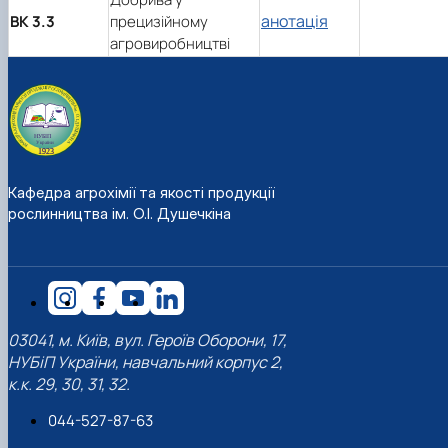
анотація
ВК 3.3
прецизійному
агровиробництві
Кафедра агрохімії та якості продукції
рослинництва ім. О.І. Душечкіна
03041, м. Київ, вул. Героїв Оборони, 17,
НУБіП України, навчальний корпус 2,
к.к. 29, 30, 31, 32.
044-527-87-63