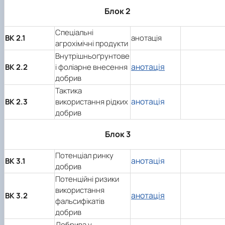
Блок 2
Спеціальні
ВК 2.1
анотація
агрохімічні продукти
Внутрішньоґрунтове
анотація
ВК 2.2
і фоліарне внесення
добрив
Тактика
анотація
ВК 2.3
використання рідких
добрив
Блок 3
Потенціал ринку
анотація
ВК 3.1
добрив
Потенційні ризики
використання
анотація
ВК 3.2
фальсифікатів
добрив
Добрива у