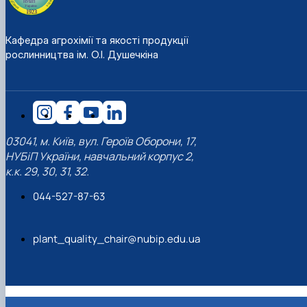
Кафедра агрохімії та якості продукції
рослинництва ім. О.І. Душечкіна
03041, м. Київ, вул. Героїв Оборони, 17,
НУБіП України, навчальний корпус 2,
к.к. 29, 30, 31, 32.
044-527-87-63
plant_quality_chair@nubip.edu.ua