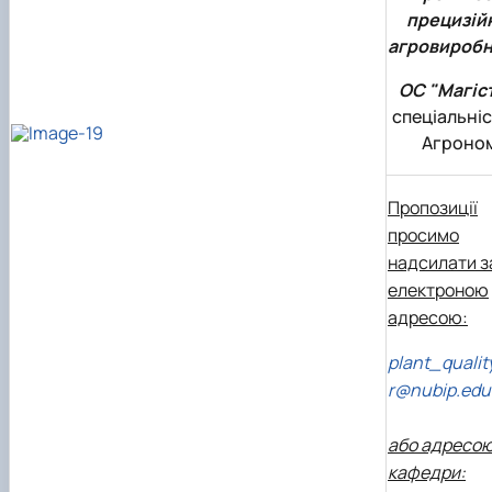
прецизій
агровиробн
ОС "Магіс
спеціальніс
Агроном
Пропозиції
просимо
надсилати з
електроною
адресою:
plant_qualit
r@nubip.edu
або адресо
кафедри: