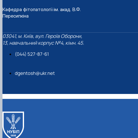
Кафедра фітопатології ім. акад. В.Ф.
Пересипкіна
03041, м. Київ, вул. Героїв Оборони,
13, навчальний корпус №4, кімн. 45.
(044) 527-87-61
dgentosh@ukr.net