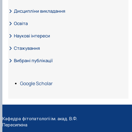
Дисципліни викладання
Освіта
Наукові інтереси
Стажування
Вибрані публікації
НУБіП України ННІ післядипломної освіти. СС004937
Google Scholar
06/ 007727-18. Від 29.12.2018р. Реєстраційний номер 77
27
НУБіП України ННІ, учасник науково-методичного се
мінару наставників студентських груп. Термін проход
ження: 10-14 травня 2021 р. (1 ECTS - 30 год.). Свідоцтв
Кафедра фітопатології ім. акад. В.Ф.
Пересипкіна
о № 0190