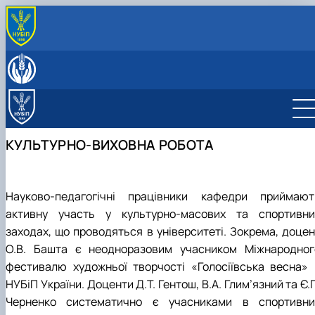
ПРО КАФЕДРУ
Історія кафедри
ОСВІТНЯ ДІЯЛЬНІСТЬ
Співробітники кафедри
ОС «Бакалавр»
НАУКА ТА ІННОВАЦІЇ
Матеріально-технічна база
ОС «Магістр»
Освітньо-професійна програма
Науково-дослідна та інноваційна діяльність
МІЖНАРОДНА ДІЯЛЬНІСТЬ
Навчальна лабораторія
Доктор філософії (PhD)
Освітньо-професійна програма
Наукові гуртки
Наукова співпраця
КУЛЬТУРНО-ВИХОВНА РОБОТА
КУЛЬТУРНО-ВИХОВНА РОБОТА
Науково-дослідні лабораторії
Навчально-методичне забезпечення
Освітньо-наукова програма 202 «Захист і
Студентський науковий гурток
Практична підготовка
карантин рослин»
Робочі програми
«МІКОЛОГІЯ»
Наукові керівники
Підручники та посібники
Студентський науковий гурток «Прогноз
Портфоліо аспірантів
розвитку хвороб»
Науково-педагогічні працівники кафедри приймают
Студентський науковий гурток «Імунітет
активну участь у культурно-масових та спортивни
рослин»
заходах, що проводяться в університеті. Зокрема, доцен
Студентський науковий гурток
«ФІТОПАТОЛОГІЯ»
О.В. Башта є неодноразовим учасником Міжнародног
фестивалю художньої творчості «Голосіївська весна» 
НУБіП України. Доценти Д.Т. Гентош, В.А. Глим’язний та Є.
Черненко систематично є учасниками в спортивни