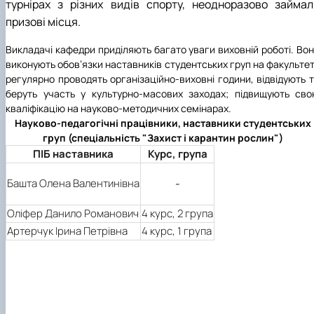
турнірах з різних видів спорту, неодноразово займал
призові місця.
Викладачі кафедри приділяють багато уваги виховній роботі. Во
виконують обов’язки наставників студентських груп на факультет
регулярно проводять організаційно-виховні години, від­відують 
беруть участь у культурно-масових заходах; підвищують св
кваліфікацію на науково-методичних семінарах.
Науково-педагогічні працівники, наставники студентських
груп (спеціальність "Захист і карантин рослин")
ПІБ наставника
Курс, група
Башта Олена Валентинівна
-
Оліфер Данило Романович
4 курс, 2 група
Артерчук Ірина Петрівна
4 курс, 1 група