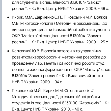
для студентів із спеціальності 8.130104-“Захист
рослин“. – К.: Вид. Центр НУБіП України, 2009. – 38 с.
Кирик. М.М., Дерменко О.П., Піковський М.Й, Волков
М.В. Мікотоксикологія / Методичні рекомендації до
вивчення дисципліни і самостійної роботи студентів
ОКР “Магістр” зі спеціальності 8.130104-“Захист
рослин“. – К.: Вид. Центр НУБіП України, 2009. – 25 с.
Калюжний Ю.В. Біологія патогенів та управління
розвитком хвороб рослин: методична розробка до
проведення лаб. занять і самостійної роботи студ.
денної та заочної форм навчання ОКР "Магістр" спец
8.130104 "Захист рослин". – К. : Видавничий центр
НУБіП України, 2009. – 94 с.
Піковський М.Й., Кирик М.М. Фітопатологія //
Методичні рекомендації до самостійної роботи
студентів із спеціальності 6.130100-“Агрономія”. – К.:
Вид. Центр НУБіП України, 2010. – 40 с.