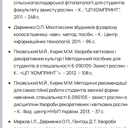
сільськогосподарської фітопатології для студентів
факультету захисту рослин. – К.: “ЦП КОМПРИНТ”,
2011. – 248 с.
Дерменко О.П. Мікотоксини збудників фузаріозу
колоса пшениці: навч.-метод. посібн. – К.: Центр
інформаційних технологій, 2011. – 96 с.
Піковський М.Й., Кирик М.М. Хвороби квіткових і
декоративних культур / Методичний посібник для
студентів зі спеціальності 6.090105-Захист рослин. 
К.: «ЦП “КОМПРИНТ”». – 2012. – 108 с.
Піковський М.Й., Кирик М.М. Методичні рекомендації
для самостійної роботи студентів заочної форми
навчання, спеціальності 6.090105 – захист рослин із
дисципліни Хвороби декоративних і квіткових рослин
– К.: Вид. центр НУБіП України, 2013. – 37 с.
Марков І.Л., Дерменко О.П., Гентош Д.Т. Хвороби