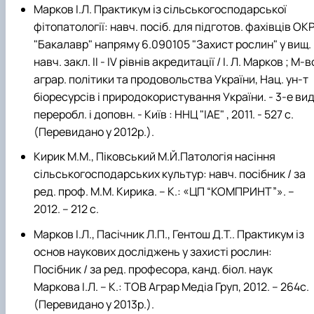
Марков І.Л. Практикум із сільськогосподарської
фітопатології: навч. посіб. для підготов. фахівців ОК
"Бакалавр" напряму 6.090105 "Захист рослин" у вищ.
навч. закл. II - IV рівнів акредитації / І. Л. Марков ; М-в
аграр. політики та продовольства України, Нац. ун-т
біоресурсів і природокористування України. - 3-е вид
переробл. і доповн. - Київ : ННЦ "ІАЕ" , 2011. - 527 с.
(Перевидано у 2012р.).
Кирик М.М., Піковський М.Й.Патологія насіння
сільськогосподарських культур: навч. посібник / за
ред. проф. М.М. Кирика. – К.: «ЦП “КОМПРИНТ”». –
2012. – 212 с.
Марков І.Л., Пасічник Л.П., Гентош Д.Т.. Практикум із
основ наукових досліджень у захисті рослин:
Посібник / за ред. професора, канд. біол. наук
Маркова І.Л. – К.: ТОВ Аграр Медіа Груп, 2012. – 264с.
(Перевидано у 2013р.).