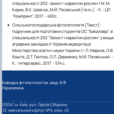
спеціальності 202- захист і карантин рослин / М. М.
Кирик, В.К. Шевчук, М.Й. Піковський [та ін.]. - К. : ЦП
"Компринт", 2017. - 450с.
Сільськогосподарська фітопатологія [Текст] :
підручник для підготовки студентів ОС "Бакалавр" зі
спеціальності 202 "Захист і карантин рослин" у вищи
аграрних закладах ІІ-ІVрівнів акредитації
Міністерства освіти і науки України / І. Л. Марков, О.В.
Башта, Д.Т. Гентош, О.П. Дерменко, М.Й. Піковський. -
К. : Інтерсервіс, 2017. - 574 с.
Кафедра фітопатології ім. акад. В.Ф.
Пересипкіна
03041, м. Київ, вул. Героїв Оборони,
13, навчальний корпус №4, кімн. 45.