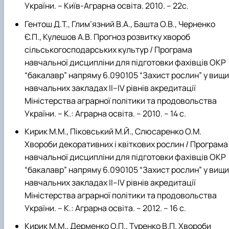
України. – Київ-Аграрна освіта. 2010. – 22с.
Гентош Д.Т., Глим’язний В.А., Башта О.В., Черненко
Є.П., Кулешов А.В. Прогноз розвитку хвороб
сільськогосподарських культур / Програма
навчальної дисципліни для підготовки фахівців ОКР
“бакалавр” напряму 6.090105 “Захист рослин” у вищи
навчальних закладах ІІ–IV рівнів акредитації
Міністерства аграрної політики та продовольства
України. – К.: Аграрна освіта. – 2010. – 14 с.
Кирик М.М., Піковський М.Й., Слюсаренко О.М.
Хвороби декоративних і квіткових рослин / Програма
навчальної дисципліни для підготовки фахівців ОКР
“бакалавр” напряму 6.090105 “Захист рослин” у вищи
навчальних закладах ІІ–IV рівнів акредитації
Міністерства аграрної політики та продовольства
України. – К.: Аграрна освіта. – 2012. – 16 с.
Кирик М.М., Дерменко О.П., Туренко В.П. Хвороби