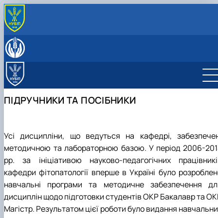
ПРО КАФЕДРУ
Історія кафедри
ОСВІТНЯ ДІЯЛЬНІСТЬ
Співробітники кафедри
ОС «Бакалавр»
НАУКА ТА ІННОВАЦІЇ
Матеріально-технічна база
ОС «Магістр»
Освітньо-професійна програма
Науково-дослідна та інноваційна діяльність
МІЖНАРОДНА ДІЯЛЬНІСТЬ
Навчальна лабораторія
Доктор філософії (PhD)
Освітньо-професійна програма
Наукові гуртки
Наукова співпраця
КУЛЬТУРНО-ВИХОВНА РОБОТА
ПІДРУЧНИКИ ТА ПОСІБНИКИ
Науково-дослідні лабораторії
Навчально-методичне забезпечення
Освітньо-наукова програма 202 «Захист і
Студентський науковий гурток
Практична підготовка
карантин рослин»
Робочі програми
«МІКОЛОГІЯ»
Наукові керівники
Підручники та посібники
Студентський науковий гурток «Прогноз
Портфоліо аспірантів
розвитку хвороб»
Усі дисципліни, що ведуться на кафедрі, забезпечен
Студентський науковий гурток «Імунітет
методичною та лаборатор­ною базою. У період 2006-201
рослин»
рр. за ініціативою науково-педагогічних працівникі
Студентський науковий гурток
«ФІТОПАТОЛОГІЯ»
кафедри фітопатології вперше в Україні було розроблен
навчальні програми та методичне забезпечення дл
дисциплін щодо підготовки студентів ОКР Бакалавр та ОК
Магістр. Результатом цієї роботи було видання навчальни