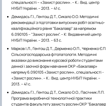
спеціальності – «Захист рослин». – К.: Вид. центр
НУБіП України. – 2013. – 41 с.
Демидась Г.І., Гентош Д.Т., Сикало О.О. Методичні
рекомендації з підготовки випускних робіт освітньо-
кваліфікаційного рівня "Бакалавр" за напрямом
6.090105 – "Захист рослин". – К: Видавничий центр
НУБіП України. – 2013. – 63 с.
Марков І.Л., Гентош Д.Т., Дерменко О.П., Черненко Є.П
Сільскогосподарська фітопатологія. Методичні
вказівки до виконання курсової роботи студентами
денної і заочної форм навчання ОКР «Бакалавр»
напряму 6.090105 «Захист рослин», спеціальності -
«Захист рослин». – К.: Вид. центр НУБіП України. –
2013. – 41 с.
Демидась Г.І., Гентош Д.Т., Сикало О.О., Пасічник Л.П.
Програма виробничої технологічної практики
студентів факультету захисту рослин ОКР "Бакалавр"