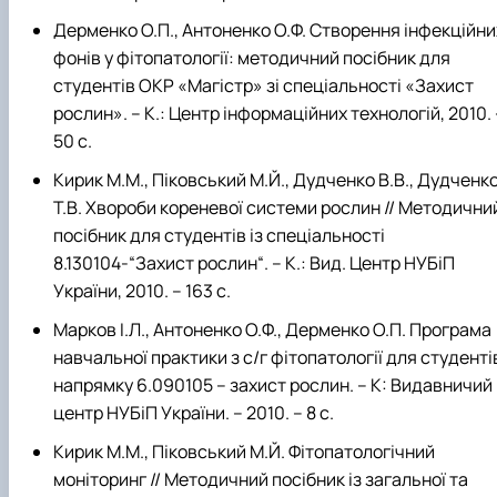
Дерменко О.П., Антоненко О.Ф. Створення інфекційни
фонів у фітопатології: методичний посібник для
студентів ОКР «Магістр» зі спеціальності «Захист
рослин». – К.: Центр інформаційних технологій, 2010. 
50 с.
Кирик М.М., Піковський М.Й., Дудченко В.В., Дудченк
Т.В. Хвороби кореневої системи рослин // Методични
посібник для студентів із спеціальності
8.130104-“Захист рослин“. – К.: Вид. Центр НУБіП
України, 2010. – 163 с.
Марков І.Л., Антоненко О.Ф., Дерменко О.П. Програма
навчальної практики з с/г фітопатології для студенті
напрямку 6.090105 – захист рослин. – К: Видавничий
центр НУБіП України. – 2010. – 8 с.
Кирик М.М., Піковський М.Й. Фітопатологічний
моніторинг // Методичний посібник із загальної та