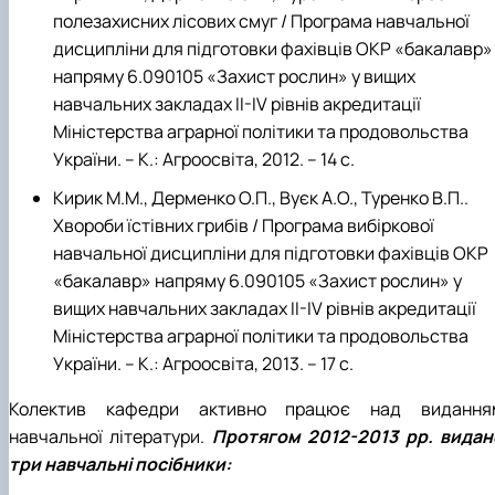
полезахисних лісових смуг / Програма навчальної
дисципліни для підготовки фахівців ОКР «бакалавр»
напряму 6.090105 «Захист рослин» у вищих
навчальних закладах ІІ-ІV рівнів акредитації
Міністерства аграрної політики та продовольства
України. – К.: Агроосвіта, 2012. – 14 с.
Кирик М.М., Дерменко О.П., Вуєк А.О., Туренко В.П..
Хвороби їстівних грибів / Програма вибіркової
навчальної дисципліни для підготовки фахівців ОКР
«бакалавр» напряму 6.090105 «Захист рослин» у
вищих навчальних закладах ІІ-ІV рівнів акредитації
Міністерства аграрної політики та продовольства
України. – К.: Агроосвіта, 2013. – 17 с.
Колектив кафедри активно працює над видання
навчальної літе­ратури.
Протягом 2012-2013 рр. видан
три навчальні посібники: