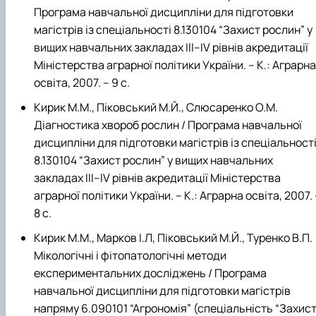
Програма навчальної дисципліни для підготовки
магістрів із спеціальності 8.130104 “Захист рослин” у
вищих навчальних закладах ІІІ–IV рівнів акредитації
Міністерства аграрної політики України. – К.: Аграрна
освіта, 2007. – 9 с.
Кирик М.М., Піковський М.Й., Слюсаренко О.М.
Діагностика хвороб рослин / Програма навчальної
дисципліни для підготовки магістрів із спеціальност
8.130104 “Захист рослин” у вищих навчальних
закладах ІІІ–IV рівнів акредитації Міністерства
аграрної політики України. – К.: Аграрна освіта, 2007. 
8 с.
Кирик М.М., Марков І.Л, Піковський М.Й., Туренко В.П.
Мікологічні і фітопатологічні методи
експериментальних досліджень / Програма
навчальної дисципліни для підготовки магістрів
напряму 6.090101 “Агрономія” (спеціальність “Захис