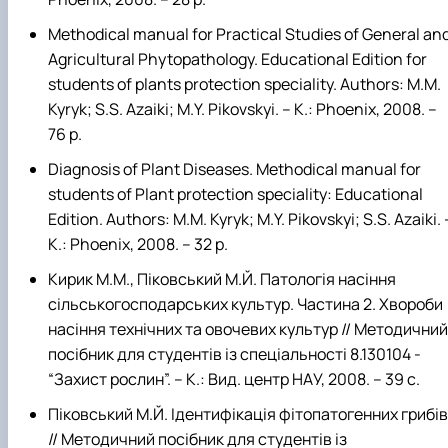
Methodical manual for Practical Studies of General an
Agricultural Phytopathology. Educational Edition for
students of plants protection speciality. Authors: M.M.
Kyryk; S.S. Azaiki; M.Y. Pikovskyi. ­– K.: Phoenix, 2008. –
76 p.
Diagnosis of Plant Diseases. Methodical manual for
students of Plant protection speciality: Educational
Edition. Authors: M.M. Kyryk; M.Y. Pikovskyi; S.S. Azaiki. 
K.: Phoenix, 2008. – 32 p.
Кирик М.М., Піковський М.Й. Патологія насіння
сільськогосподарських культур. Частина 2. Хвороби
насіння технічних та овочевих культур // Методичний
посібник для студентів із спеціальності 8.130104 -
“Захист рослин”. – К.: Вид. центр НАУ, 2008. – 39 с.
Піковський М.Й. Ідентифікація фітопатогенних грибів
// Методичний посібник для студентів із