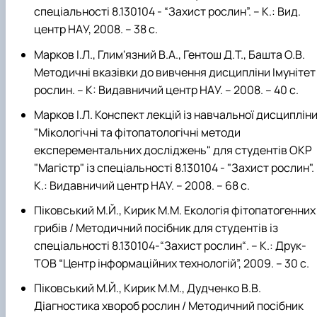
спеціальності 8.130104 - “Захист рослин”. – К.: Вид.
центр НАУ, 2008. – 38 с.
Марков І.Л., Глим'язний В.А., Гентош Д.Т., Башта О.В.
Методичні вказівки до вивчення дисципліни Імунітет
рослин. – К: Видавничий центр НАУ. – 2008. – 40 с.
Марков І.Л. Конспект лекцій із навчальної дисциплін
"Мікологічні та фітопатологічні методи
експерементальних досліджень" для студентів ОКР
"Магістр" із спеціальності 8.130104 - "Захист рослин".
К.: Видавничий центр НАУ. – 2008. – 68 с.
Піковський М.Й., Кирик М.М. Екологія фітопатогенних
грибів / Методичний посібник для студентів із
спеціальності 8.130104-“Захист рослин“. – К.: Друк-
ТОВ “Центр інформаційних технологій”, 2009. – 30 с.
Піковський М.Й., Кирик М.М., Дудченко В.В.
Діагностика хвороб рослин / Методичний посібник