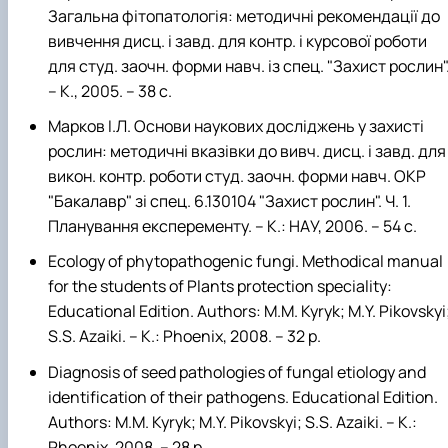
Загальна фітопатологія: методичні рекомендації до
вивчення дисц. і завд. для контр. і курсової роботи
для студ. заочн. форми навч. із спец. "Захист рослин"
– К., 2005. – 38 с.
Марков І.Л. Основи наукових досліджень у захисті
рослин: методичні вказівки до вивч. дисц. і завд. для
викон. контр. роботи студ. заочн. форми навч. ОКР
"Бакалавр" зі спец. 6.130104 "Захист рослин". Ч. 1.
Планування експеременту. – К.: НАУ, 2006. – 54 с.
Ecology of phytopathogenic fungi. Methodical manual
for the students of Plants protection speciality:
Educational Edition. Authors: M.M. Kyryk; M.Y. Pikovskyi
S.S. Azaiki. – K.: Phoenix, 2008. – 32 p.
Diagnosis of seed pathologies of fungal etiology and
identification of their pathogens. Educational Edition.
Authors: M.M. Kyryk; M.Y. Pikovskyi; S.S. Azaiki. – K.:
Phoenix, 2008. – 28 p.