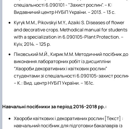
спеціальності 6.090101 - "Захист рослин". – К:
Видавничий центр НУБіП України. – 2013. – 13 с.
Kyryk M.M., Pikovskyi M.Y., Azaiki S. Diseases of flower
and decorative crops. Methodical manual for students
with a specialization in 6.090105-Plant Protection. –
Kyiv, 2014. – 125 p.
Піковський М.Й., Кирик М.М. Методичний посібник до
виконання лабораторних робіт із дисципліни
“Хвороби декоративних і квіткових рослин”
студентами зі спеціальності 6.090105-захист рослин
– К.: Вид. центр НУБіП України. – 161с.
Навчальні посібники за період 2016-2018 рр.:
Хвороби квіткових і декоративних рослин [Текст] :
навчальний посібник для підготовки бакалаврів із