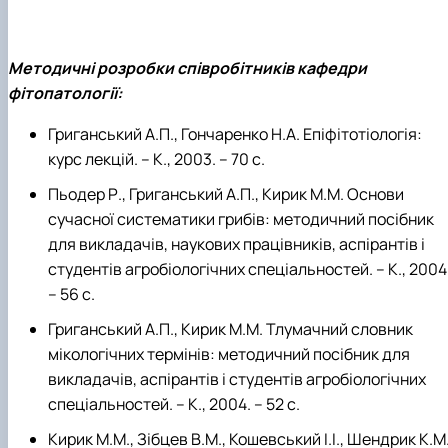
Методичні розробки співробітників кафедри
фітопатології:
Григанський А.П., Гончаренко Н.А. Епіфітотіологія:
курс лекцій. – К., 2003. – 70 с.
Пьодер Р., Григанський А.П., Кирик М.М. Основи
сучасної систематики грибів: методичний посібник
для викладачів, наукових працівників, аспірантів і
студентів агробіологічних спеціальностей. – К., 2004
– 56 с.
Григанський А.П., Кирик М.М. Тлумачний словник
мікологічних термінів: методичний посібник для
викладачів, аспірантів і студентів агробіологічних
спеціальностей. – К., 2004. – 52 с.
Кирик М.М., Зібцев В.М., Кошевський І.І., Шендрик К.М.