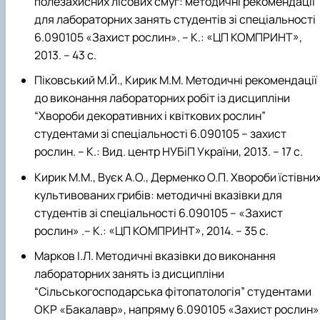
полезахисних лісових смуг: методичні рекомендації
для лабораторних занять студентів зі спеціальності
6.090105 «Захист рослин». – К.: «ЦП КОМПРИНТ»,
2013. – 43 с.
Піковський М.Й., Кирик М.М. Методичні рекомендації
до виконання лабораторних робіт із дисципліни
“Хвороби декоративних і квіткових рослин”
студентами зі спеціальності 6.090105 – захист
рослин. – К.: Вид. центр НУБіП України, 2013. – 17 с.
Кирик М.М., Вуєк А.О., Дерменко О.П. Хвороби їстівни
культивованих грибів: методичні вказівки для
студентів зі спеціальності 6.090105 – «Захист
рослин» .– К.: «ЦП КОМПРИНТ», 2014. – 35 с.
Марков І.Л. Методичні вказівки до виконання
лабораторних занять із дисципліни
“Сільськогосподарська фітопатологія” студентами
ОКР «Бакалавр», напряму 6.090105 «Захист рослин»