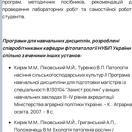
програм, методичних посібників, рекомендацій д
проведення лабораторних робіт та самостійної робот
студентів.
Програми для навчальних дисциплін, розроблені
співробітниками кафедри фітопатології НУБіП України
спільно з вченими інших установ:
Кирик М.М., Піковський М.Й., Туренко В.П. Патологія
насіння сільськогосподарських культур // Програма
навчальної дисципліни для підготовки магістрів із
спеціальності 8.130104 “Захист рослин” у вищих
навчальних закладах ІІІ–IV рівнів акредитації
Міністерства аграрної політики України. – К.: Аграрна
освіта, 2007. – 8 с.
Кирик М.М., Піковський М.Й., Григанський А.П.,
Положенець В.М. Екологія патогенів рослин /