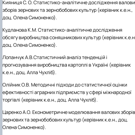
Кияниця С. О. Статистико-аналітичне дослідження валови
зборів зернових та зернобобових культур
(керівник к.е.н.,
доц. Олена Симоненко)
.
Кудланова К.М. Статистико-аналітичне дослідження
обсягу виробництва соняшникових культур
(керівник к.е.н
доц. Олена Симоненко)
.
Лопанчук А.В.Статистичний аналіз тенденцій і
прогнозування виробництва картоплі в Україні (керівник
к.е.н., доц. Алла Чухліб).
Олійник О.В. Методичні підходи до статистичної оцінки
ефективності аграрних підприємств у сфері міжнародної
торгівлі (керівник к.е.н., доц. Алла Чухліб).
Царенко А.О. Економетричне моделювання валових зборі
зернових та зернобобових культур
(керівник к.е.н., доц.
Олена Симоненко)
.