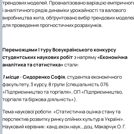
трендових моделей. Проаналізовано варіацію емпіричног
і аналітичного рядів динаміки урожайності та валового
виробництва жита, обґрунтовано вибір трендових моделе
для проведення прогностичних розрахунків
.
Переможцями І туру Всеукраїнського конкурсу
студентських наукових робіт
з напряму
«Економічна
аналітика та статистика»
стали:
1 місце
-
Сидоренко Софія
, студентка економічного
факультету, 3 курсу, 8 групи (спеціальність 076
«Підприємництво та торгівля», ОП «Підприємництво,
торгівля та біржова діяльність»).
Тема наукової роботи: «Статистична оцінка стану та
перспектив розвитку ринку олійних культур в Україні»
.
Науковий керівник: канд.екон.наук., доц. Макарчук О. Г.