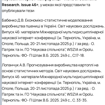
Research
.
Issue 46»
, у межах якої представил
и
та
опублікувал
и
тези:
Бабенко Д.В. Економіко-статистичне моделювання
виробництва пшениці в Україні. Світ наукових досліджень.
Випуск 46: матеріали Міжнародної мультидисциплінарної
наукової інтернет-конференції (м. Тернопіль, Україна, м.
Ополе, Польща, 20-21 листопада 2025 р.) / за ред.: О.
Патряк та ін. ГО “Наукова спільнота”,
WSZIA w Opolu
.
Тернопіль: ФО- П Шпак В.Б. 2025. 249 с., С.17-18.
Лопанчук А.В. Прогнозування виробництва картоплі на
основі статистичних методів. Світ наукових досліджень.
Випуск 46: матеріали Міжнародної мультидисциплінарної
наукової інтернет-конференції (м. Тернопіль, Україна, м.
Ополе, Польща, 20-21 листопада 2025 р.) / за ред. : О.
Патряк та ін. ГО “Наукова спільнота”,
WSZIA w Opolu
.
Тернопіль: ФО- П Шпак В.Б. 2025. 249 с., С. 33-35.