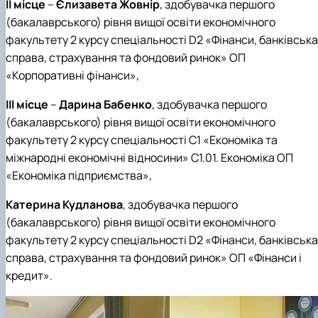
ІІ місце
–
Єлизавета Жовнір
, здобувачка першого
(бакалаврського) рівня вищої освіти економічного
факультету 2 курсу спеціальності
D
2 «Фінанси, банківська
справа, страхування та фондовий ринок» ОП
«Корпоративні фінанси»,
ІІІ місце
–
Дарина Бабенко
, здобувачка першого
(бакалаврського) рівня вищої освіти економічного
факультету 2 курсу спеціальності С1 «Економіка та
міжнародні економічні відносини» С1.01. Економіка ОП
«Економіка підприємства»,
Катерина Кудланова
, здобувачка першого
(бакалаврського) рівня вищої освіти економічного
факультету 2 курсу спеціальності
D
2 «Фінанси, банківська
справа, страхування та фондовий ринок» ОП «Фінанси і
кредит».