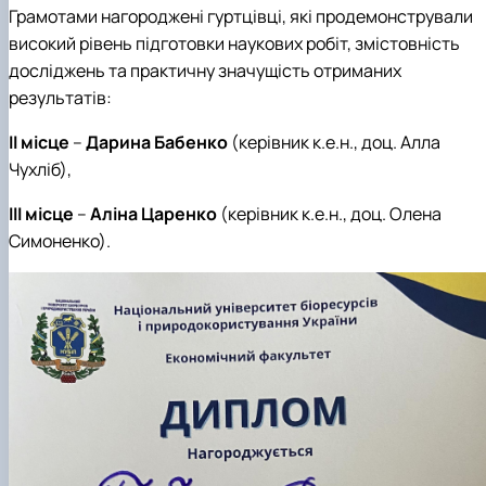
Грамотами нагородж
ені гуртцівці
, які продемонстрували
високий рівень підготовки наукових робіт, змістовність
досліджень та практичну значущість отриманих
результатів:
ІІ місце
–
Дарина Бабенко
(керівник к.е.н., доц. Алла
Чухліб),
ІІІ місце
–
Аліна Царенко
(керівник к.е.н., доц. Олена
Симоненко)
.