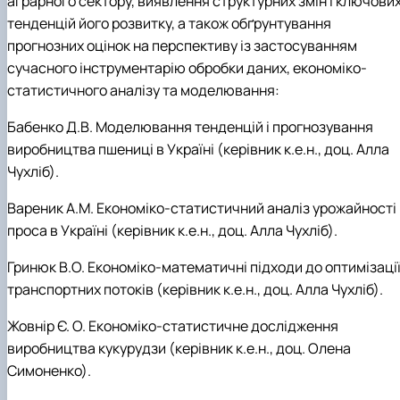
аграрного сектору, виявлення структурних змін і ключови
тенденцій його розвитку, а також обґрунтування
прогнозних оцінок на перспективу із застосуванням
сучасного інструментарію обробки даних, економіко-
статистичного аналізу та моделювання
:
Бабенко Д.В. Моделювання тенденцій і прогнозування
виробництва пшениці в Україні (керівник к.е.н., доц.
Алла
Чухліб)
.
Вареник А.М.
Економіко-статистичний аналіз урожайності
проса в Україні (керівник к.е.н., доц. Алла Чухліб)
.
Гринюк В.О. Економіко-математичні підходи до оптимізаці
транспортних потоків (керівник к.е.н., доц. Алла Чухліб)
.
Жовнір Є. О. Економіко-статистичне дослідження
виробництва кукурудзи (керівник к.е.н., доц.
Олена
Симоненко)
.