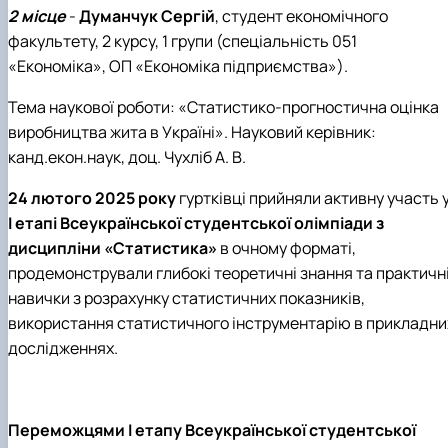
2 місце
-
Думанчук Сергій
, студент економічного
факультету, 2 курсу, 1 групи (спеціальність 051
«Економіка», ОП «Економіка підприємства»).
Тема наукової роботи: «Статистико-прогностична оцінка
виробництва жита в Україні»
. Науковий керівник:
канд.екон.наук, доц.
Чухліб А. В.
24 лютого 2025 року
гуртківці прийняли активну участь 
І етапі Всеукраїнської студентської олімпіади з
дисципліни «Статистика»
в очному форматі,
продемонстрували глибокі теоретичні знання та практичн
навички з розрахунку статистичних показників,
використання статистичного інструментарію в прикладни
дослідженнях.
Переможцями І етапу Всеукраїнської студентської