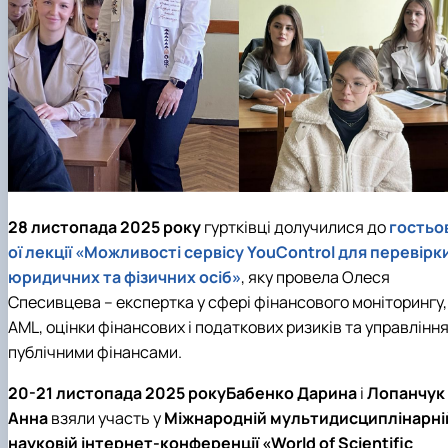
28 листопада 2025 року
гуртківці долучилися до
гостьо
ої лекції «Можливості сервісу
YouControl
для перевірк
юридичних та фізичних осіб»
, яку провела Олеся
Спесивцева – експертка у сфері фінансового моніторингу,
AML
, оцінки фінансових і податкових ризиків та управлінн
публічними фінансами.
20-21 листопада 2025 року
Бабенко Дарина
і
Лопанчук
Анна
взяли участь у
Міжнародній мультидисциплінарні
науковій інтернет-конференції «
World of Scientific