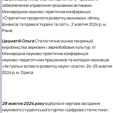
забезпечення управління грошовими активами.
Міжнародноа науково-практична конференція
«Стратегічні пріоритети розвитку економіки, обліку,
фінансів та права в Україні та світі», 2 жовтня 2024 р. м.
Рівне
.
Цешнатій Ольга
Статистична оцінка тенденцій
виробництва зернових і зернобобових культур.
І
V
М
іжнародна науково-практична конференція
науково-педагогічних працівників та молодих науковців
«Актуальні аспекти розвитку науки і освіти» 24–
25 жовтня
2024 р.
м.
О
деса.
28 жовтня 2024 року
відбулося чергове засідання
наукового студентського гуртка «Цифрова статистика».