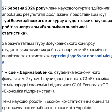
27 березня 2026 року
члени наукового гуртка здійснили
апробацію результатів досліджень, представивши їх у
І
турі Всеукраїнського конкурсу студентських наукови
робіт за напрямом «Економічна аналітика і
статистика»
.
За результатами І туру Всеукраїнського конкурсу
студентських наукових робіт за напрямом «Економічна
аналітика та статистика»
гуртківці здобули призові місц
я
:
1 місце – Дарина Бабенко,
студентка економічного
факультету, 2 курсу, 1 групи (спеціальність С1 «Економіка
та міжнародні економічні відносини» С1.01. Економіка ОП
«Економіка підприємства»).
Тема наукової роботи: «Економіко-статистична оцінка та
прогнозування виробництва пшениці в Україні».