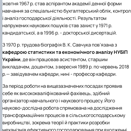
жовтня 1967 р. став аспірантом академії денної форми
навчання за спеціальністю бухгалтерський облік, контрол
і аналіз господарської діяльності. Результатом
напружених наукових пошуків став захист у 1971 р.
кандидатської, а в 1996 р. - докторської дисертацій.
З 1970 р. трудова біографія В. К. Савчука пов’язана з
кафедрою статистики та економічного аналізу НУБІП
України
, де він працював асистентом, старшим
викладачем, доцентом, з вересня 1989 р. по червень 2018
р.— завідувачем кафедри, нині - професор кафедри.
За період роботи на вищезазначених посадах проявив
себе як висококваліфікований фахівець, здібний
організатор навчального і наукового процесу. Його
науково-дослідна робота спрямована на дослідження
трансформаційних процесів в сільськогосподарському
виробництві, зокрема теорії й практики розробки
механізмів ефективного господарювання при входженні