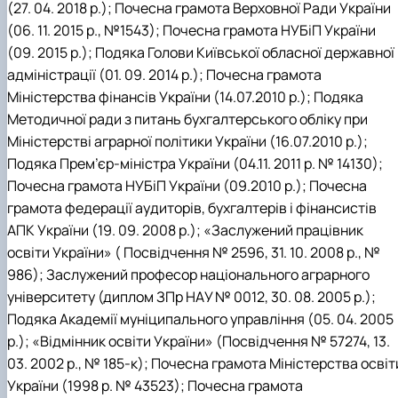
(27. 04. 2018 р.); Почесна грамота Верховної Ради України
(06. 11. 2015 р., №1543); Почесна грамота НУБіП України
(09. 2015 р.); Подяка Голови Київської обласної державної
адміністрації (01. 09. 2014 р.); Почесна грамота
Міністерства фінансів України (14.07.2010 р.); Подяка
Методичної ради з питань бухгалтерського обліку при
Міністерстві аграрної політики України (16.07.2010 р.);
Подяка Прем’єр-міністра України (04.11. 2011 р. № 14130);
Почесна грамота НУБіП України (09.2010 р.); Почесна
грамота федерації аудиторів, бухгалтерів і фінансистів
АПК України (19. 09. 2008 р.); «Заслужений працівник
освіти України» ( Посвідчення № 2596, 31. 10. 2008 р., №
986); Заслужений професор національного аграрного
університету (диплом ЗПр НАУ № 0012, 30. 08. 2005 р.);
Подяка Академії муніципального управління (05. 04. 2005
р.); «Відмінник освіти України» (Посвідчення № 57274, 13.
03. 2002 р., № 185-к); Почесна грамота Міністерства освіт
України (1998 р. № 43523); Почесна грамота