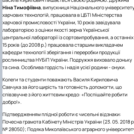
Ніна Тимофіївна
, випускниця Національного університет
харчових технологій, працювала в ЦБТІ Міністерства
харчової промисловості України, 10 років завідувала
лабораторією з оцінки якості зерна Української
центральної лабораторії із сортовипробування, а останніх
15 років (до 2008 р.) працювала старшим викладачем
кафедри технології зберігання і переробки продукції
рослинництва НУБіП України. Подружжя виховало доньку
та сина. Особлива гордість і надія усієї родини - онуки.
Колеги та студенти поважають Василя Кириловича
Савчука за його щирість та готовність допомогти, що
співзвучне з його життєвим кредо: «Поспішайте робити
добро!».
Підтвердженням плідної роботи є чисельні відзнаки:
Почесна грамота Кабінету Міністрів України (23. 05. 2018 р.
№ 28050); Подяка Миколаївського аграрного університет