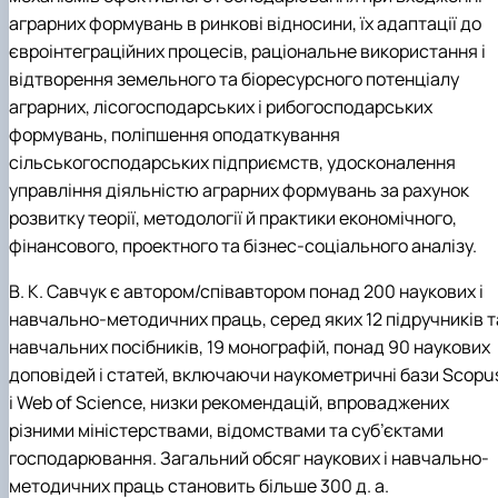
аграрних формувань в ринкові відносини, їх адаптації до
євроінтеграційних процесів, раціональне використання і
відтворення земельного та біоресурсного потенціалу
аграрних, лісогосподарських і рибогосподарських
формувань, поліпшення оподаткування
сільськогосподарських підприємств, удосконалення
управління діяльністю аграрних формувань за рахунок
розвитку теорії, методології й практики економічного,
фінансового, проектного та бізнес-соціального аналізу.
В. К. Савчук є автором/співавтором понад 200 наукових і
навчально-методичних праць, серед яких 12 підручників т
навчальних посібників, 19 монографій, понад 90 наукових
доповідей і статей, включаючи наукометричні бази
Scopu
і
Web
of
Science
, низки рекомендацій, впроваджених
різними міністерствами, відомствами та суб’єктами
господарювання. Загальний обсяг наукових і навчально-
методичних праць становить більше 300 д. а.