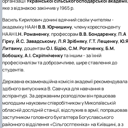
організації
Української сільськогосподарської академії
яке з відзнакою закінчив у 1965 р.
Василь Кирилович донині вдячний своїм учителям -
академіку НААН
В.В. Юрчишину
, члену кореспонденту
НААН
І.Н. Романенку
, професорам
В.В. Бондаренку
,
П.А
Гірку
,
Й.С. Завадському
,
Л.Я Зрібняку
,
Г.Т. Лещенку
,
Ю.Я
Литвину
, доцентам
О.І. Бідію, С.М. Рогаченку, Б.М.
Бобошку, А.І. Скріпніченку
та іншим - за їхній
професіоналізм та доброзичливе, щире ставлення до
студентів.
Державна екзаменаційна комісія академії рекомендувала
здібного випускника В. Савчука для навчання в
аспірантурі. За державним розподілом він працював
молодшим науковим співробітником у Миколаївській
обласній дослідній станції, відслужив в армії, попрацював
заступником головного бухгалтера Богуславського
районного відділення «Сільгосптехніка» на Київщині, а з