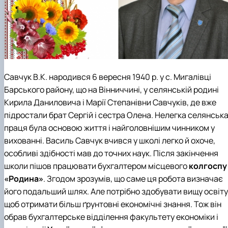
Савчук В.К. народився 6 вересня 1940 р. у с. Мигалівці
Барського району, що на Вінниччині, у селянській родині
Кирила Даниловича і Марії Степанівни Савчуків, де вже
підростали брат Сергій і сестра Олена. Нелегка селянськ
праця була основою життя і найголовнішим чинником у
вихованні. Василь Савчук вчився у школі легко й охоче,
особливі здібності мав до точних наук. Після закінчення
школи пішов працювати бухгалтером місцевого
колгоспу
«Родина»
. Згодом зрозумів, що саме ця робота визначає
його подальший шлях. Але потрібно здобувати вищу освіту
щоб отримати більш ґрунтовні економічні знання. Тож він
обрав бухгалтерське відділення факультету економіки і