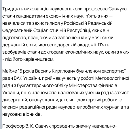
Тридцять вихованців наукової школи професора Савчука
стали кандидатами економічних наук, п’ять з них —
навчалися та захистилися у
Російській Радянській
Федеративній Соціалістичній Республіці
, яких він
підготував, працюючи за запрошенням у Брянській
державній сільськогосподарській академії. П'ять
здобувачів стали докторами економічних наук, один з яки
- під його керівництвом.
Майже 15 років Василь Кирилович був членом експертної
ради ВАК України, приймав участь у роботі Методологічно
ради з бухгалтерського обліку Міністерства фінансів
України, він є членом спеціалізованих учених рад із захис
дисертацій, опонує кандидатські і докторські роботи, є
членом редакційної ради науково-виробничих журналів та
наукових вісників.
Професор В. К. Савчук проводить значну навчально-