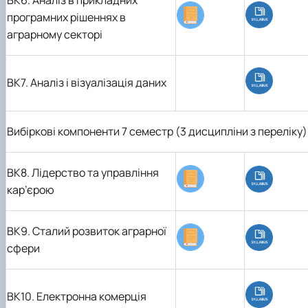
ВК6. Аналіз в прикладних
програмних рішеннях в
аграрному секторі
ВК7. Аналіз і візуалізація даних
Вибіркові компоненти 7 семестр (3 дисципліни з переліку)
ВК8.
Лідерство та управління
кар’єрою
ВК9.
Сталий розвиток аграрної
сфери
ВК10. Електронна комерція