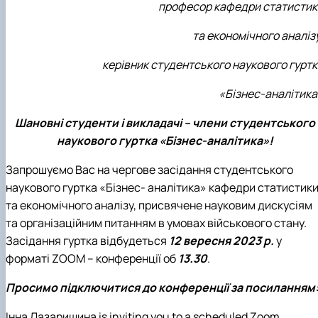
професор
кафедри статистик
та економічного аналіз
керівник студентського наукового гуртк
«Бізнес-аналітика
Шановні студенти і викладачі – члени студентського
наукового гуртка «Бізнес-аналітика»!
Запрошуємо Вас на чергове засідання студентського
наукового гуртка «Бізнес- аналітика» кафедри статистик
та економічного аналізу, присвячене науковим дискусіям
та організаційним питанням в умовах військового стану.
Засідання гуртка відбудеться
12 вересня 2023 р.
у
форматі ZOOM – конференції об
13.30
.
Просимо підключитися до конференції за посиланням
Інна Лазаришина
is inviting you to a scheduled Zoom