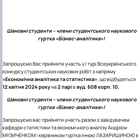
Шановні студенти
–
члени студентського наукового
гуртка
«
Бізнес
-
аналітика
»!
Запрошуємо Вас прийняти участь у І турі Всеукраїнського
конкурсу студентських наукових робіт з напряму
«Економічна аналітика та статистика»
, що відбудеться
12 квітня 2024 року
на
2 парі
в
ауд. 608 корп. 10.
Шановні студенти – члени студентського наукового
гуртка «Бізнес-аналітика»!
Запрошуємо вас прийняти у
часть
разом з
завідувачем
кафедри статистики та економічного аналізу
Андрієм
МУЗИЧЕНКОМ
і керівником гуртка
Інною ЛАЗАРИШИНОЮ 