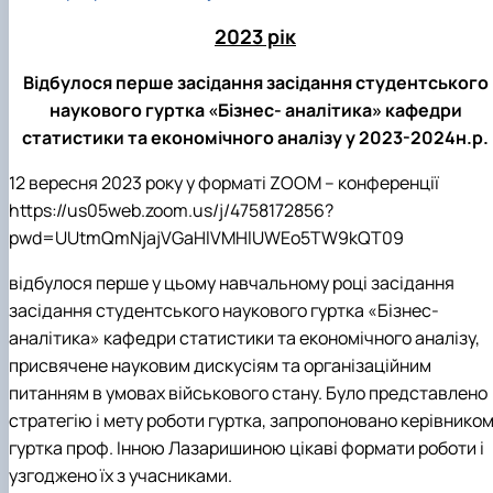
2023 рік
Відбулося перше засідання засідання студентського
наукового гуртка «Бізнес- аналітика» кафедри
статистики та економічного аналізу у 2023-2024н.р.
12 вересня 2023 року у форматі
ZOOM
– конференції
https
://
us
05
web
.
zoom
.
us
/
j
/4758172856?
pwd
=
UUtmQmNjajVGaHlVMHlUWEo
5
TW
9
kQT
09
відбулося перше у цьому навчальному році засідання
засідання студентського наукового гуртка «Бізнес-
аналітика» кафедри статистики та економічного аналізу,
присвячене науковим дискусіям та організаційним
питанням в умовах військового стану. Було представлено
стратегію і мету роботи гуртка, запропоновано керівнико
гуртка проф. Інною Лазаришиною цікаві формати роботи і
узгоджено їх з учасниками.