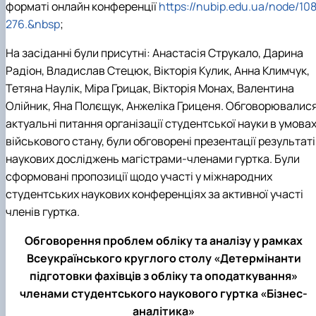
форматі онлайн конференції
https://nubip.edu.ua/node/10
276.&nbsp
;
На засіданні були присутні: Анастасія Струкало, Дарина
Радіон, Владислав Стецюк, Вікторія Кулик, Анна Климчук,
Тетяна Наулік, Міра Грицак, Вікторія Монах, Валентина
Олійник, Яна Полєщук, Анжеліка Гриценя. Обговорювалис
актуальні питання організації студентської науки в умова
військового стану, були обговорені презентації результат
наукових досліджень магістрами-членами гуртка. Були
сформовані пропозиції щодо участі у міжнародних
студентських наукових конференціях за активної участі
членів гуртка.
Обговорення проблем обліку та аналізу у рамках
Всеукраїнського круглого столу «Детермінанти
підготовки фахівців з обліку та оподаткування»
членами студентського наукового гуртка «Бізнес-
аналітика»