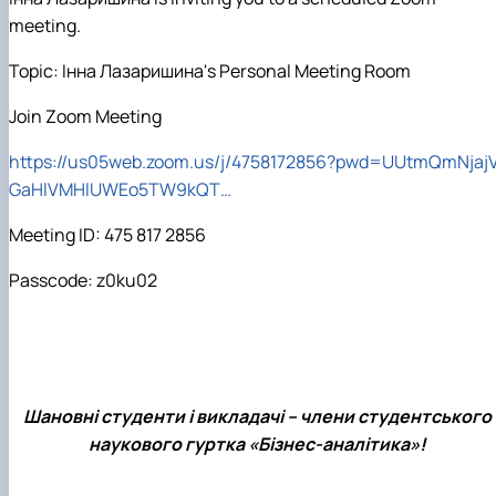
meeting.
Topic:
Інна Лазаришина
's Personal Meeting Room
Join Zoom Meeting
https://us05web.zoom.us/j/4758172856?pwd=UUtmQmNjaj
GaHlVMHlUWEo5TW9kQT…
Meeting ID: 475 817 2856
Passcode: z0ku02
Шановні студенти і викладачі
–
члени студентського
наукового гуртка
«
Бізнес
-
аналітика
»!