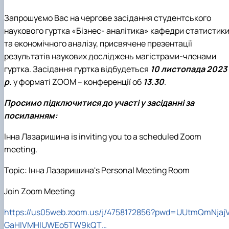
Запрошуємо Вас на чергове засідання студентського
наукового гуртка «Бізнес- аналітика» кафедри статистик
та економічного аналізу, присвячене
п
резентаці
ї
результатів наукових досліджень магістрами-членами
гуртка. Засідання гуртка відбудеться
10 листопада 2023
р.
у форматі ZOOM – конференції об
13.30
.
Просимо підключитися до участі у засіданні за
посиланням:
Інна Лазаришина
is inviting you to a scheduled Zoom
meeting.
Topic:
Інна Лазаришина
's Personal Meeting Room
Join Zoom Meeting
https://us05web.zoom.us/j/4758172856?pwd=UUtmQmNjaj
GaHlVMHlUWEo5TW9kQT…