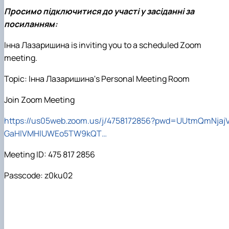
Просимо підключитися до участі у засіданні за
посиланням:
Інна Лазаришина
is inviting you to a scheduled Zoom
meeting.
Topic:
Інна Лазаришина
's Personal Meeting Room
Join Zoom Meeting
https://us05web.zoom.us/j/4758172856?pwd=UUtmQmNjaj
GaHlVMHlUWEo5TW9kQT…
Meeting ID: 475 817 2856
Passcode: z0ku02