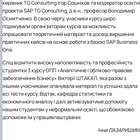
керівник
TG Consulting
Ігор Сошніков та модератор освітн
проектів
SAP TG Consulting
, д.е.н., професор Володимир
Осмятченко.
В свою чергу, учасники курсу щиро
подякували організаторам курсів за можливість
опрацювати теоретичний матеріал та досвід вирішення
практичних кейсів на основі роботи з базою SAP Business
One.
Слід відмітити високу наполегливість та професійність
студентки 3 курсу ОП
П
«
Аналітичне і
обліково-правове
забезпечення бізнесу» Вікторії ШТАКАЛ, яка разом з
іншими учасниками опанувала матеріал та успішно здала
всі тести курсу.
Відтак, кафедра статистики та
економічного аналізу і далі активізуватиме допомогу
нашим студентам у неформальній освіті, що обовязково
допоможе їм у працевлаштуванні.
Інна ЛАЗАРИШИН