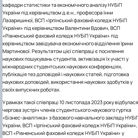
кафедри статистики та економічного аналізу НУБіП
України під керівництвом д.е.н., професора Інни
Лазаришиної, ВСП «Ірпінський фаховий коледж НУБіП
України» під керівництвом Валентини Вдович, ВСП
«Рівненський фаховий коледж НУБіП України» під
керівництвом завідувача економічного відділення Ірини
Мартинової. Результатом цієї співпраці є посилення
наукових пошукувань студентів, активізація їх участі у
міжнародних студентських наукових конференціях,
публікація тез доповідей і наукових статей, підготовка
наукових доповідей, використання наукових здобутків у
своїх випускних роботах.
У рамках такої співпраці 10 листопада 2023 року відбулас
чергова зустріч членів студентського наукового гуртка
«Бізнес-аналітика» з базового навчального закладу НУБі
України, ВСП «Ірпінський фаховий коледж НУБіП України»,
ВСП «Рівненський фаховий коледж НУБіП України» у