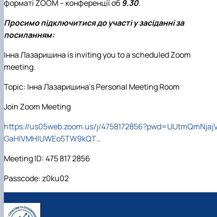
форматі ZOOM – конференції об
9.30
.
Просимо підключитися до участі у засіданні за
посиланням:
Інна Лазаришина
is inviting you to a scheduled Zoom
meeting.
Topic:
Інна Лазаришина
's Personal Meeting Room
Join Zoom Meeting
https://us05web.zoom.us/j/4758172856?pwd=UUtmQmNjaj
GaHlVMHlUWEo5TW9kQT…
Meeting ID: 475 817 2856
Passcode: z0ku02