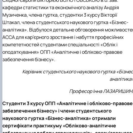
Східної Європи Вікторією
ВОЛОТОВСЬКОЮ в.о. зав.
кафедри статистики та економічного аналізу Андрія
Музиченка, члена гуртка, студентки 3 курсу Вікторії
Штакал
, члена студентського наукового гуртка «Бізнес-
аналітика»
. Відбулося детальне обговорення можливосте
АССА для кар’єрного зростання і набуття професійних
компететностей студентами спеціальності «Облік і
оподаткування»
ОПП «Аналітичне і обліково-правове
забезпечення бізнесу»
.
Керівник студентського наукового гуртка «Бізне
аналітика
Професор Інна ЛАЗАРИШИН
Студенти 3 курсу ОПП «Аналітичне і обліково-правове
забезпечення бізнесу» і члени студентського
наукового гуртка «Бізнес-аналітика» отримали
сертифікати практикуму «Обліково-аналітичне