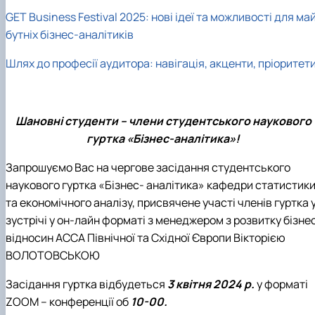
GET Business Festival 2025: нові ідеї та можливості для ма
бутніх бізнес-аналітиків
Шлях до професії аудитора: навігація, акценти, пріоритет
Шановні студенти – члени студентського наукового
гуртка «Бізнес-аналітика»!
Запрошуємо Вас на чергове засідання студентського
наукового гуртка «Бізнес- аналітика» кафедри статистик
та економічного аналізу, присвячене участі членів гуртка 
зустрічі у он-лайн форматі з
менеджером з розвитку бізне
відносин АССА Північної та Східної Європи Вікторією
ВОЛОТОВСЬКОЮ
Засідання гуртка відбудеться
3 квітня 202
4
р.
у форматі
ZOOM – конференції об
10-00.