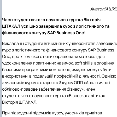
Анатолій ШИ
Член студентського наукового гуртка Вікторія
ШТАКАЛ успішно
завершила курс з логістичного та
фінансового контуру SAP Business One
!
Викладачі і студенти вітчизняних університетів завершил
курс з логістичного та фінансового контуру
SAP Business
One
, протягом якого вони опрацювали матеріал для
удосконалення практичних навичок,
soft skills
, володіння
базовими програмними компетенціями, які можуть бути
використанні в подальшій професійній діяльності. Однією
з учасників курсу є староста 3 курсу ОПП «Аналітичне і
обліково-правове забезпечення бізнесу», член
студентського наукового гуртка «Бізнес-аналітика»
Вікторія ШТАКАЛ.
При підведенні підсумків курсу, учасників привітав