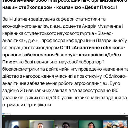
забезпечення роботи агрохолдингів», організованого
нашим стейхолдером - компанією «Дебет Плюс»!
За ініціативи завідувача кафедри статистики та
економічного аналізу, к.е.н., доцента Андрія Музиченка і
керівника студентського наукового гуртка «Бізнес-
аналітика», д.е.н., професора кафедри Інни Лазаришиної
у
співпраці зі стейхолдером
ОПП «Аналітичне і обліково-
правове забезпечення бізнесу» -
компанією «Дебет
Плюс»
на базі навчально-наукової лабораторії
біоеконометрики та дейтамайнінгу проведено навчання т
дійство з нагородження учасників практикуму «Обліково-
аналітичне забезпечення роботи агрохолдингів».
Було
задіяно 20 навчальних закладів та зареєстровано 180
учасників, з яких понад 100 успішно виконали завдання та
отримали сертифікати.