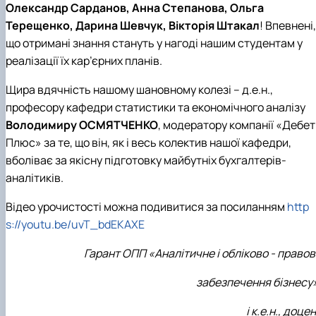
Олександр Сарданов, Анна Степанова, Ольга
Терещенко, Дарина Шевчук, Вікторія Штакал
! Впевнені,
що отримані знання стануть у нагоді нашим студентам у
реалізації їх кар’єрних планів.
Щира вдячність нашому шановному колезі – д.е.н.,
професору кафедри статистики та економічного аналізу
Володимиру ОСМЯТЧЕНКО
, модератору компанії «Дебет
Плюс» за те, що він, як і весь колектив нашої кафедри,
вболіває за якісну підготовку майбутніх бухгалтерів-
аналітиків.
Відео урочистості можна подивитися за посиланням
http
s://youtu.be/uvT_bdEKAXE
Гарант ОПП «Аналітичне і обліково - право
забезпечення бізнесу»
і
к.е.н., доце