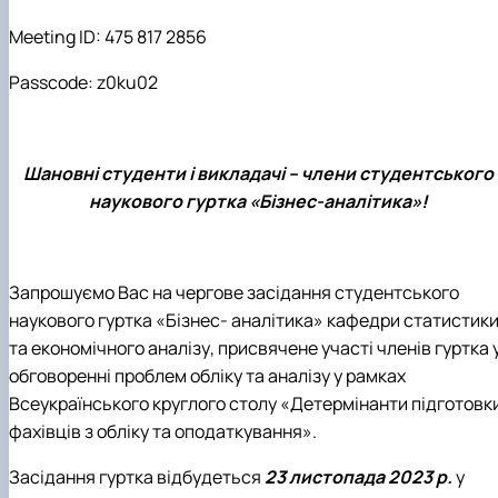
Meeting ID: 475 817 2856
Passcode: z0ku02
Шановні студенти і викладачі
–
члени студентського
наукового гуртка
«
Бізнес
-
аналітика
»!
Запрошуємо Вас на чергове засідання студентського
наукового гуртка
«
Бізнес
-
аналітика
»
кафедри статистик
та економічного аналізу
,
присвячене участі членів гуртка 
обговоренні проблем обліку та аналізу у рамках
Всеукраїнського круглого столу
«
Детермінанти підготовк
фахівців
з обліку та оподаткування
»
.
Засідання гуртка відбудеться
23 листопада 2023 р.
у