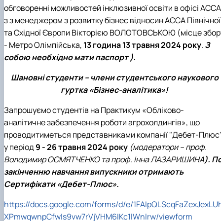
обговоренні можливостей інклюзивної освіти в офісі АССА
з з
менеджером з розвитку бізнес відносин АССА Північної
та Східної Європи Вікторією
ВОЛОТОВСЬКОЮ
(місце збор
- Метро Олімпійська,
13 година 13 травня 2024 року
.
З
собою необхідно мати паспорт ).
Шановні студенти – члени студентського наукового
гуртка «Бізнес-аналітика»!
Запрошуємо студентів на Практикум «Обліково-
аналітичне забезпечення роботи агрохолдингів», що
проводитиметься представниками компанії "Дебет-Плюс
у період
9 - 26 травня 2024 року
(модератори – проф.
Володимир ОСМЯТЧЕНКО та проф. Інна ЛАЗАРИШИНА
). П
закінченню навчання випускники отримають
Сертифікати «Дебет-Плюс».
https
://
docs
.
google
.
com
/
forms
/
d
/
e
/1
FAIpQLScqFaZexJexLUh
XPmwqwnpCfwIs
9
vw
7
rVjVHM
6
IKc
1
lWnlrw
/
viewform