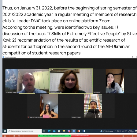
Іноземні мови
Їдальні та буфети
Центр вивчення мов
Психологічна підтримка
Біоетична комісія
Рада молодих вчених
Методичні рекомендації, пам'ятки
ЦКНО «Агропромисловий комплекс, лісове і
Доступ до публічної інформації
Наглядова рада
Історія університету
Thus, on January 31, 2022, before the beginning of spring semester of
Працевлаштування
Студентські квитки
Інклюзивне середовище
Наукові видання
садово-паркове господарство, ветеринарна
Наукові школи
Форми документів
Державні закупівлі
Рада роботодавців
Видатні випускники та працівники
2021/2022 academic year, a regular meeting of members of research
Наука для бізнесу
медицина»
Стартап школа НУБіП України
Патентно-ліцензійна діяльність
Досліднику та автору
Офіційна символіка
Благодійний фонд «Голосіївська ініціатива
Звіт ректора
club "a Leader DNA" took place on online platform Zoom.
Обладнання НУБіП України
Звіт про проведення НТЗ
Каталог наукових послуг
Антикорупційні заходи
2020»
Пам'яті захисників України
According to the meeting, were identified two key issues: 1)
Наукові журнали НУБіП України
«SEB-2024»
Гендерна радниця
Почесні доктори і професори НУБіП України
Уповноважена особа з питань запобігання 
discussion of the book "7 Skills of Extremely Effective People" by Stiv
Наукові журнали НУБіП України (English)
«SEB-2025»
Контактна інформація
виявлення корупції
Пресслужба
Kovi; 2) recommendation of the results of scientific research of
Пам'ятка про проведення науково-технічни
Університетський кур'єр
Положення про антикорупційного
students for participation in the second round of the All-Ukrainian
заходів
уповноваженого НУБіП України
Вибори ректора
competition of student research papers.
Порядок планування та організації
Програма розвитку університету «Голосіївсь
Національні нормативно-правові акти
проведення НТЗ
ініціатива – 2025»
Нормативно-правові акти НУБіП України
Результати науково-технічних заходів
Інформаційні ресурси НАЗК
Монографії
Методичні роз’яснення НАЗК
Антикорупційні заходи