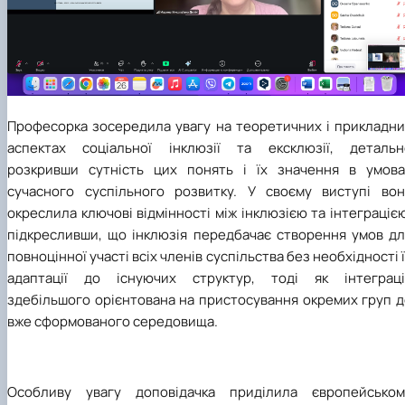
Професорка зосередила увагу на теоретичних і прикладни
аспектах соціальної інклюзії та ексклюзії, детальн
розкривши сутність цих понять і їх значення в умова
сучасного суспільного розвитку. У своєму виступі вон
окреслила ключові відмінності між інклюзією та інтеграціє
підкресливши, що інклюзія передбачає створення умов дл
повноцінної участі всіх членів суспільства без необхідності 
адаптації до існуючих структур, тоді як інтеграці
здебільшого орієнтована на пристосування окремих груп д
вже сформованого середовища.
Особливу увагу доповідачка приділила європейськом