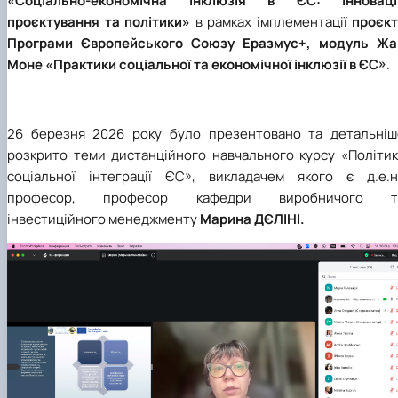
«Соціально-економічна інклюзія в ЄС: інновації
проєктування та політики»
в рамках імплементації
проєкт
Програми Європейського Союзу Еразмус+, модуль Жа
Моне «Практики соціально
ї та
економічної інклюзії в ЄС»
.
26 березня 2026 року
було презентовано
та детальніш
розкрито теми дистанційного навчального курсу
«Політик
соціальної інтеграції ЄС»
, викладачем якого є д.е.н.
професор,
професор кафедри виробничого т
інвестиційного менеджменту
Марина ДЄЛІНІ.