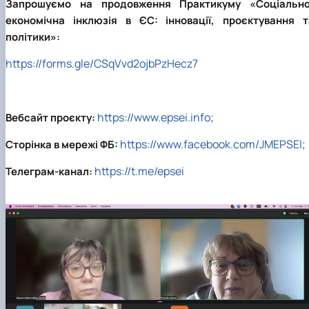
Запрошуємо на продовження
Практикуму
«Соціально
економічна інклюзія в ЄС: інновації, проєктування т
політики»:
https://forms.gle/CSqVvd2ojbPzHecz7
https://www.epsei.info
Вебсайт проєкту:
;
https://www.facebook.com/JMEPSEI
Сторінка в мережі ФБ:
;
https://t.me/epsei
Телеграм-канал: