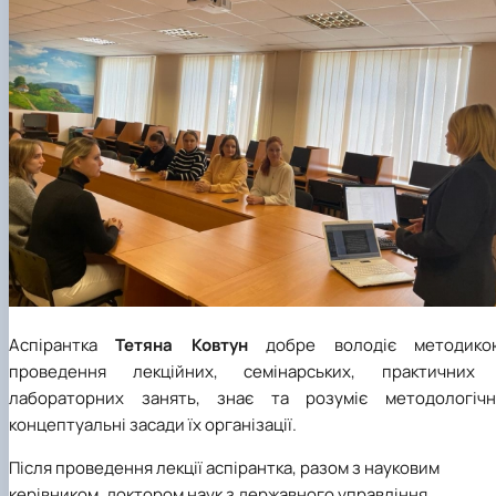
Аспірантка
Тетяна Ковтун
добре володіє методико
проведення лекційних, семінарських, практичних 
лабораторних занять, знає та розуміє методологічні
концептуальні засади їх організації.
Після проведення лекції аспірантка, разом з науковим
керівником, доктором наук з державного управління,