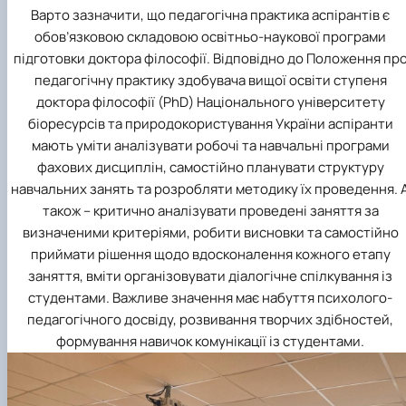
Варто зазначити, що педагогічна практика аспірантів є
обов’язковою складовою освітньо-наукової програми
підготовки доктора філософії. Відповідно до Положення пр
педагогічну практику здобувача вищої освіти ступеня
доктора філософії (PhD) Національного університету
біоресурсів та природокористування України аспіранти
мають уміти аналізувати робочі та навчальні програми
фахових дисциплін, самостійно планувати структуру
навчальних занять та розробляти методику їх проведення. 
також – критично аналізувати проведені заняття за
визначеними критеріями, робити висновки та самостійно
приймати рішення щодо вдосконалення кожного етапу
заняття, вміти організовувати діалогічне спілкування із
студентами. Важливе значення має набуття психолого-
педагогічного досвіду, розвивання творчих здібностей,
формування навичок комунікації із студентами.