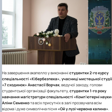
На завершення акапелло у виконанні
студентки 2-го курсу
спеціальності «Кібербезпека», учасниці мистецької студії
«7 сходинок»
Анастасії Ворчак
, ведучої заходу, голови
студентської організації факультету,
студентки 1-го року
навчання магістратури спеціальності «Комп’ютерні науки
Аліни Семенко
та всіх присутніх в залі прозвучала всім
відома і дуже символічна пісня
«Ой у лузі червона калина»
.