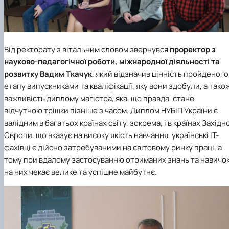
Від ректорату з вітальним словом звернувся
проректор з
науково-педагогічної роботи, міжнародної діяльності та
розвитку
Вадим Ткачук
, який відзначив цінність пройденого
етапу випускниками та кваліфікації, яку вони здобули, а тако
важливість диплому магістра, яка, що правда, стане
відчутною трішки пізніше з часом. Диплом НУБіП України є
валідним в багатьох країнах світу, зокрема, і в країнах Західн
Європи, що вказує на високу якість навчання, українські ІТ-
фахівці є дійсно затребуваними на світовому ринку праці, а
тому при вдалому застосуванню отриманих знань та навичо
на них чекає велике та успішне майбутнє.