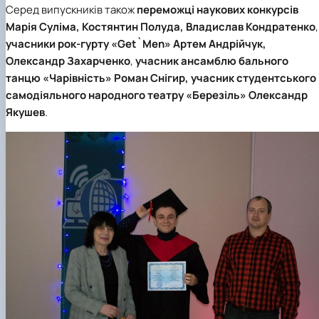
Серед випускників також
переможці наукових конкурсів
Марія Суліма, Костянтин Полуда, Владислав Кондратенко
,
учасники рок-гурту «Get`Men»
Артем Андрійчук,
Олександр Захарченко
,
учасник ансамблю бального
танцю «Чарівність»
Роман Снігир
, учасник студентського
самодіяльного народного театру «Березіль»
Олександр
Якушев
.