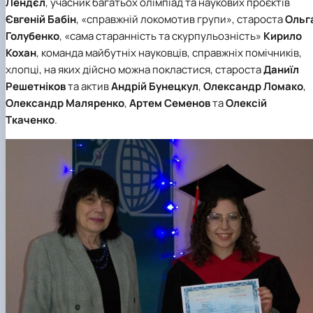
Лендєл
, учасник багатьох олімпіад та наукових проєктів
Євгеній Бабін
, «справжній локомотив групи», староста
Ольг
Голубенко
, «сама старанність та скурпульозність»
Кирило
Кохан
, команда майбутніх науковців, справжніх помічників,
хлопці, на яких дійсно можна покластися, староста
Даниїл
Решетніков
та актив
Андрій Бунецкул
,
Олександр Ломако
,
Олександр Маляренко
,
Артем Семенов
та
Олексій
Ткаченко
.