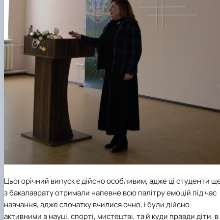
Цьогорічний випуск є дійсно особливим, адже ці студенти щ
з бакалаврату отримали напевне всю палітру емоцій під час
навчання, адже спочатку вчилися очно, і були дійсно
активними в науці, спорті, мистецтві, та й куди правди діти, в