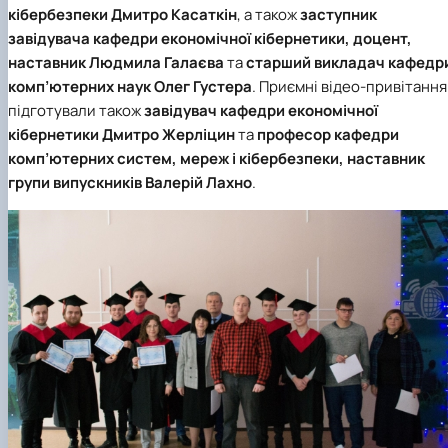
кібербезпеки
Дмитро Касаткін
, а також
заступник
завідувача кафедри економічної кібернетики, доцент,
наставник
Людмила Галаєва
та
старший викладач кафедр
комп’ютерних наук
Олег Густера
. Приємні відео-привітання
підготували також
завідувач кафедри економічної
кібернетики
Дмитро Жерліцин
та
професор кафедри
комп’ютерних систем, мереж і кібербезпеки, наставник
групи випускників
Валерій Лахно
.