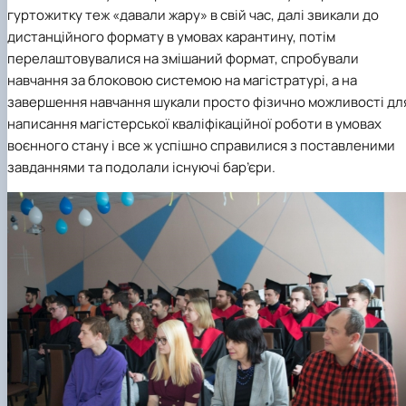
гуртожитку теж «давали жару» в свій час, далі звикали до
дистанційного формату в умовах карантину, потім
перелаштовувалися на змішаний формат, спробували
навчання за блоковою системою на магістратурі, а на
завершення навчання шукали просто фізично можливості дл
написання магістерської кваліфікаційної роботи в умовах
воєнного стану і все ж успішно справилися з поставленими
завданнями та подолали існуючі бар’єри.