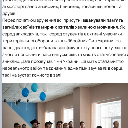
атмосфері давно знайомих, близьких, товаришів, колег та
друзів.
Перед початком вручення всі присутні
вшанували пам’ять
загиблих воїнів та мирних жителів хвилиною мовчання
. Як
серед викладачів, так і серед студентів є активні учасники
територіальної оборони та лав Збройних Сил України. На
жаль, два студенти-бакалаври факультету цього року вже не
змогли поповнити лави випускників та мають статус безвіст
зниклих. Далі прозвучав гімн України. Ця мить стала миттю
нереального вайбу та єднання, адже гімн звучав як в серці,
так і на вустах кожного в залі.