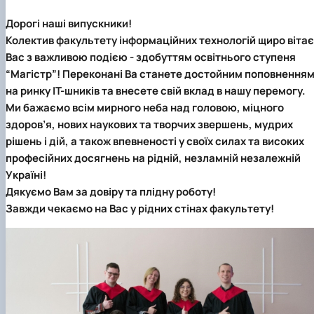
Дорогі наші випускники!
Колектив факультету інформаційних технологій щиро вітає
Вас з важливою подією - здобуттям освітнього ступеня
“Магістр”! Переконані Ва станете достойним поповнення
на ринку ІТ-шників та внесете свій вклад в нашу перемогу.
Ми бажаємо всім мирного неба над головою, міцного
здоров’я, нових наукових та творчих звершень, мудрих
рішень і дій, а також впевненості у своїх силах та високих
професійних досягнень на рідній, незламній незалежній
Україні!
Дякуємо Вам за довіру та плідну роботу!
Завжди чекаємо на Вас у рідних стінах факультету!