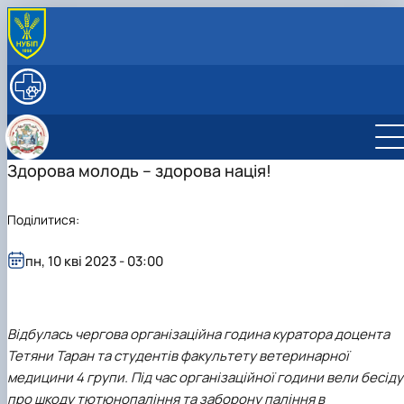
ПРО КАФЕДРУ
Історія кафедри
ОСВІТНІЙ ПРОЦЕС
Колектив кафедри
Робочі програми
НАУКОВА РОБОТА
Навчальні практики
Наукова робота студентів
МІЖНАРОДНА ДІЯЛЬНІСТЬ
Наукова діяльність
Студентський науковий гурток «Ветеринарн
Міжнародні проекти
Здорова молодь – здорова нація!
Аспірантура
санітарії та гігієни»
Наукові розробки
Модуль Жана Моне "Контроль безпечності
Студентський науковий гурток «Інновації та
Наукові школи
харчових продуктів у ЄС" (587548-EPP-1-2…
Поділитися:
дорадництво у ветеринарно-санітарній…
Модуль Жана Моне "Інтеграція політики та
засад Єдиного здоров'я ЄС в Україні" (…
пн, 10 кві 2023 - 03:00
Відбулась чергова організаційна година куратора доцента
Тетяни Таран та студентів факультету ветеринарної
медицини 4 групи. Під час організаційної години вели бесіду
про шкоду тютюнопаління та заборону паління в