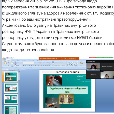
від 22 вересня 2005 р. № 2899-IV «Про заходи щодо
попередження та зменшення вживання тютюнових виробів і
їх шкідливого впливу на здоров’я населення»; ст. 175і Кодекс
України «Про адміністративні правопорушення».
Акцентовано було увагу на Правилах внутрішнього
розпорядку НУБіП України та Правилах внутрішнього
розпорядку у студентських гуртожитках НУБіП України.
Студентам також було запропоновано до уваги презентацію
щодо шкоди тютюнопаління.