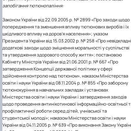
запобігання тютюнопаління:
Законом України від 22.09.2005 р. № 2899 «Про заходи щодо
попередження та зменшення впливу тютюнових виробів і їх
шкідливого впливу на доров’я населення»; указом
Президента України від 15.03.2002 р. № 258 «Про невідкладн
додаткові заходи щодо зміцнення моральності у суспільстві
та утвердження здорового способу життя»; постановою
Кабінету Міністрів України від 21.06.2001 р. № 667 «Про
затвердження Концепції державної політики у сфері
здійснення контролю над тютюном», наказом Міністерства
освіти і науки України від 08.11.2004 р. № 855 «Про заборону
тютюнокуріння в навчальних закладах і установах
Міністерства освіти і науки України і затвердження заходів
щодо проведення антинікотинової інформаційно-освітньої т
профілактичної роботи серед дітей, учнівської та
студентської молоді»; наказом Міністерства освіти і науки
України від 04.11.2005 р. № 639 «Про виконання Закону Україн