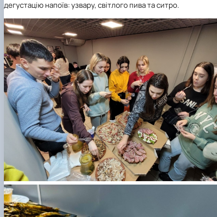
дегустацію напоїв: узвару, світлого пива та ситро.