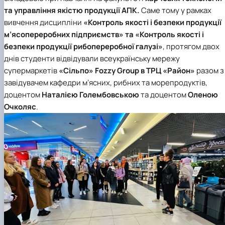
та управління якістю продукції АПК.
Саме тому у рамках
вивчення дисципліни
«Контроль якості і безпеки продукції
м’ясопереробних підприємств» та «Контроль якості і
безпеки продукції рибопереробної галузі»
, протягом двох
днів студенти відвідували всеукраїнську мережу
супермаркетів
«Сільпо» Fozzy Group в ТРЦ «Район»
разом з
завідувачем кафедри мʼясних, рибних та морепродуктів,
доцентом
Наталією Голембовською
та доцентом
Оленою
Очколяс
.