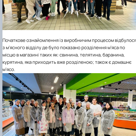
Початкове ознайомлення із виробничим процесом відбулос
з мʼясного відділу де було показано розділення мʼяса по
місцю в магазині таких як: свинина, телятина, баранина,
курятина, яка приходить вже розділеною; також є домашнє
мʼясо.