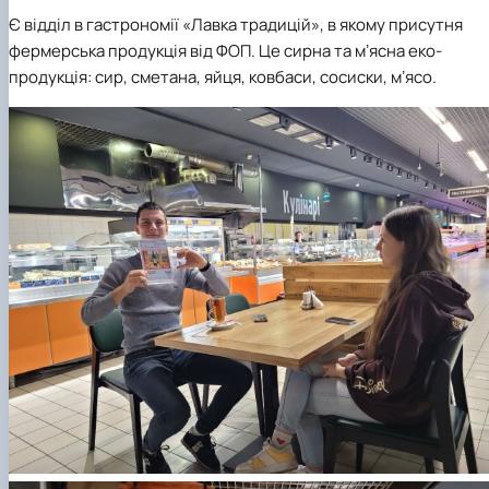
Є відділ в гастрономії «Лавка традицій», в якому присутня
фермерська продукція від ФОП. Це сирна та мʼясна еко-
продукція: сир, сметана, яйця, ковбаси, сосиски, мʼясо.