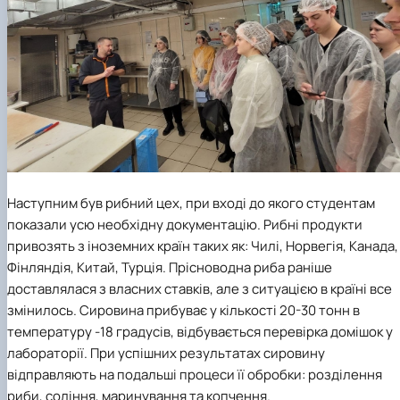
Наступним був рибний цех, при вході до якого студентам
показали усю необхідну документацію. Рибні продукти
привозять з іноземних країн таких як: Чилі, Норвегія, Канада,
Фінляндія, Китай, Турція. Прісноводна риба раніше
доставлялася з власних ставків, але з ситуацією в країні все
змінилось. Сировина прибуває у кількості 20-30 тонн в
температуру -18 градусів, відбувається перевірка домішок у
лабораторії. При успішних результатах сировину
відправляють на подальші процеси її обробки: розділення
риби, соління, маринування та копчення.