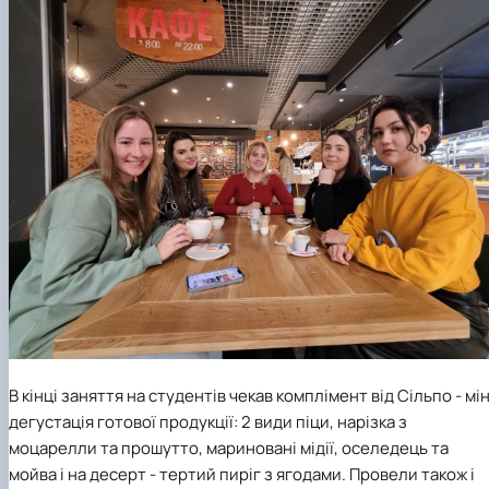
В кінці заняття на студентів чекав комплімент від Сільпо - мін
дегустація готової продукції: 2 види піци, нарізка з
моцарелли та прошутто, мариновані мідії, оселедець та
мойва і на десерт - тертий пиріг з ягодами. Провели також і