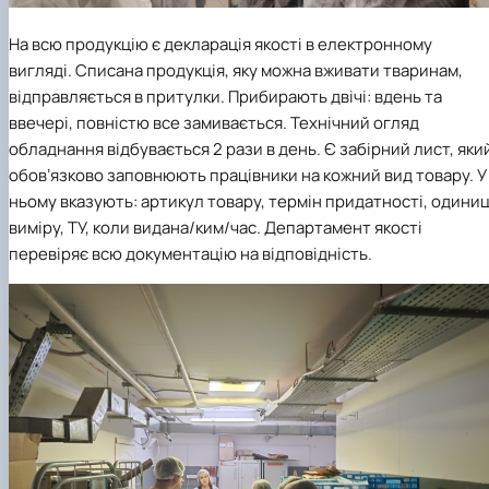
На всю продукцію є декларація якості в електронному
вигляді. Списана продукція, яку можна вживати тваринам,
відправляється в притулки. Прибирають двічі: вдень та
ввечері, повністю все замивається. Технічний огляд
обладнання відбувається 2 рази в день. Є забірний лист, яки
обовʼязково заповнюють працівники на кожний вид товару. У
ньому вказують: артикул товару, термін придатності, одиниц
виміру, ТУ, коли видана/ким/час. Департамент якості
перевіряє всю документацію на відповідність.