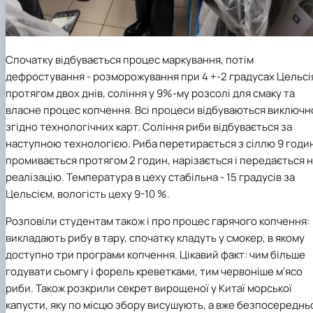
Спочатку відбувається процес маркування, потім
дефростування - розморожування при 4 +-2 градусах Цельсі
протягом двох днів, соління у 9%-му розсолі для смаку та
власне процес копчення. Всі процеси відбуваються виключн
згідно технологічних карт. Соління риби відбувається за
наступною технологією. Риба перетирається з сіллю 9 годи
промивається протягом 2 годин, нарізається і передається 
реалізацію. Температура в цеху стабільна - 15 градусів за
Цельсієм, вологість цеху 9-10 %.
Розповіли студентам також і про процес гарячого копчення:
викладають рибу в тару, спочатку кладуть у смокер, в якому
доступно три програми копчення. Цікавий факт: чим більше
годувати сьомгу і форель креветками, тим червоніше мʼясо
риби. Також розкрили секрет вирощеної у Китаї морської
капусти, яку по місцю збору висушують, а вже безпосереднь