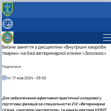
ПРО КАФЕДРУ
Історія кафедри
НАВЧАЛЬНА РОБОТА
РОБОЧІ ПРОГРАМИ ДИСЦИПЛІН
СПІВРОБІТНИКИ
Науково-педагогічні працівники
НАУКОВА ДІЯЛЬНІСТЬ
Допоміжний персонал
Студентський науковий гурток з "Клінічної
Виїзне заняття з дисципліни «Внутрішні хвороби
діагностики хвороб тварин"
тварин» на базі ветеринарної клініки «Зоолюкс»
Студентський науковий гурток "Внутрішніх
Керівник гуртка
хвороб тварин"
План роботи гуртка
Поділитися:
Звіт гуртка
Керівник гуртка
Фотогалерея
План роботи гуртка
Список гуртківців
Звіт гуртка
чт, 17 жов 2024 - 03:00
Фотогалерея
Список гуртківців
Для забезпечення ефективної практичної складової у
підготовці фахівців за спеціальністю 212 «Ветеринарна
гігієна, санітарія і експертиза» та наказу ректора НУБіП