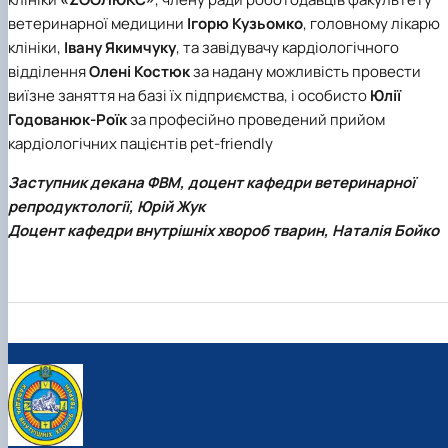
ветеринарної медицини
Ігорю Кузьомко
, головному лікарю
клініки,
Івану Якимчуку
, та завідувачу кардіологічного
відділення
Олені Костюк
за надану можливість провести
виїзне заняття на базі їх підприємства, і особисто
Юлії
Годованюк-Роїк
за професійно проведений прийом
кардіологічних пацієнтів pet-friendly
Заступник декана ФВМ, доцент кафедри ветеринарної
репродуктології, Юрій Жук
Доцент кафедри внутрішніх хвороб тварин, Наталія Бойко