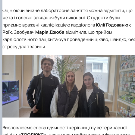
Оцінюючи виїзне лабораторне заняття можна відмітити, що
мета і головні завдання були виконані. Студенти були
приємно вражені кваліфікацією кардіолога
Юлії Годованюк-
Роїк
. Здобувач
Марія Дзюба
відмітила, що прийом
кардіологічного пацієнта був проведений цікаво, швидко, бе
стресу для тварини.
Висловлюємо слова вдячності керівництву ветеринарної
клініки
«ZOOЛЮКС»
, члену ради роботодавців факультету