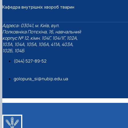
Кафедра внутрішніх хвороб тварин
Адреса: 03041, м. Київ, вул.
Полковніка Потєхіна, 16, навчальний
корпус № 12, кімн. 104Г, 104/1Г, 102А,
103А, 104А, 105А, 106А, 411А, 403А,
102Б, 104Б
(044) 527-89-52
golopura_si@nubip.edu.ua