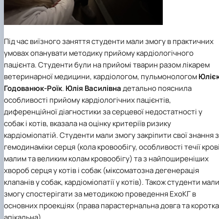
Під час виїзного заняття студенти мали змогу в практичних
умовах опанувати методику прийому кардіологічного
пацієнта. Студенти були на прийомі тварин разом лікарем
ветеринарної медицини, кардіологом, пульмонологом
Юліє
Годованюк-Роїк
.
Юлія Василівна
детально пояснила
особливості прийому кардіологічних пацієнтів,
диференційної діагностики за серцевої недостатності у
собак і котів, вказала на оцінку критеріїв ризику
кардіоміопатій. Студенти мали змогу закріпити свої знання з
гемодинаміки серця (кола кровообігу, особливості течії кров
малим та великим колам кровообігу) та з найпоширеніших
хвороб серця у котів і собак (міксоматозна дегенерація
клапанів у собак, кардіоміопатії у котів). Також студенти мал
змогу спостерігати за методикою проведення ЕхоКГ в
основних проекціях (права парастернальна довга та коротка
апікальна).