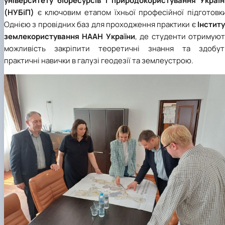
університету біоресурсів і природокористування Україн
(НУБіП)
є ключовим етапом їхньої професійної підготовки
Однією з провідних баз для проходження практики є
Інститу
землекористування НААН України
, де студенти отримуют
можливість закріпити теоретичні знання та здобут
практичні навички в галузі геодезії та землеустрою.