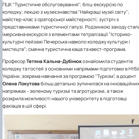
ПЦК "Туристичне обслуговування"; бліц-екскурсію по
коледжу; лекцію з музеєзнавства "Найкращі музеї світу";
майстер-клас з ораторської майстерності; зустріч з
представниками туристичної галузі. Родзинкою заходу стал
імерсивна екскурсія з елементами тетралізації "Історико-
культурні пейзажі Печерська навколо коледжу культури і
мистецтв"; смачна туристична каша та квест-програма.
Професор
Тетяна Кальна-Дубінюк
ознайомила студентів
коледжу та гостей з основними напрямами підготовки в НУБ
України, зокрема навчання за програмою "Туризм", а доцент
Олена Локутова
більш детально зупинилася на інноваційни
напрямках - зеленому туризмі та агротуризмі, а також
розкрила можливості нашого університету в підготовці
фахівців в цій сфері.