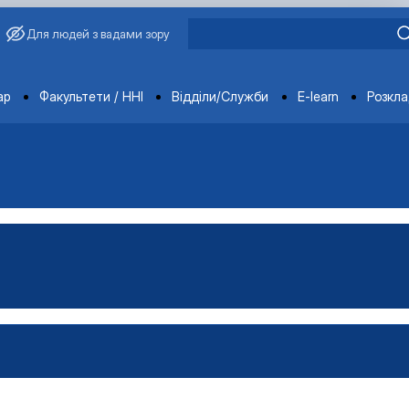
Для людей з вадами зору
ments
ар
Факультети / ННІ
Відділи/Служби
E-learn
Розкл
обілів