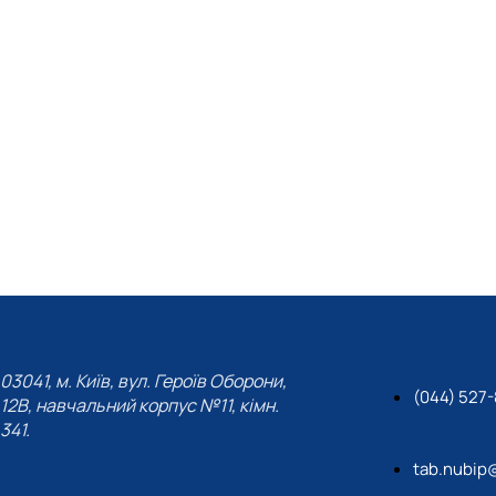
03041, м. Київ, вул. Героїв Оборони,
(044) 527
12В, навчальний корпус №11, кімн.
341.
tab.nubip