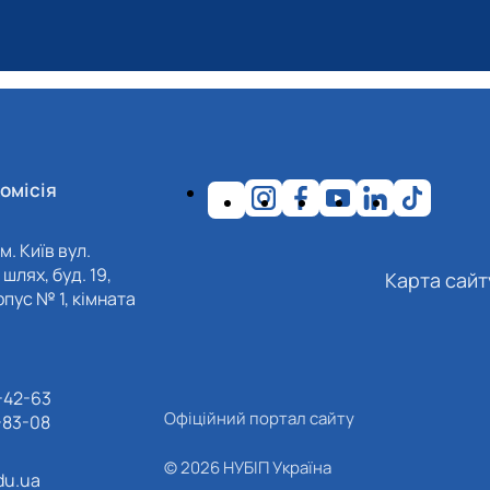
омісія
м. Київ вул.
шлях, буд. 19,
Карта сайт
пус № 1, кімната
-42-63
Офіційний портал сайту
-83-08
© 2026 НУБІП Україна
du.ua