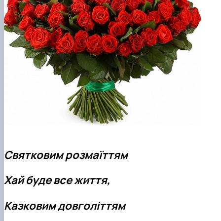
Святковим розмаїттям
Хай буде все життя,
Казковим довголіттям