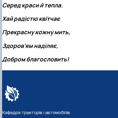
Серед краси й тепла.
Хай радістю квітчає
Прекрасну кожну мить,
Здоров'ям наділяє,
Добром благословить!
Кафедра тракторів і автомобілів