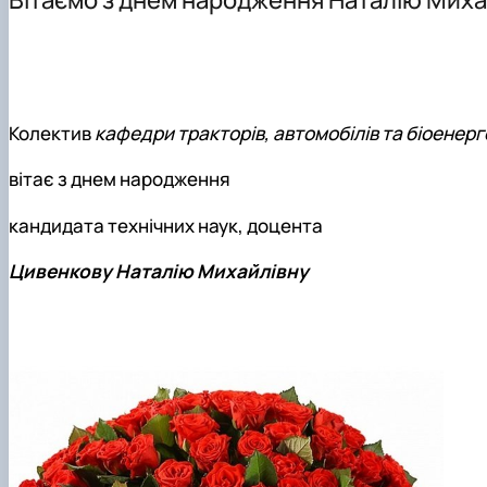
Як нас знайти
Навчальні лабораторії
Міжнародні зв'язки
Колектив
кафедри тракторів, автомобілів та біоенер
вітає з днем народження
кандидата технічних наук, доцента
Цивенкову Наталію Михайлівну