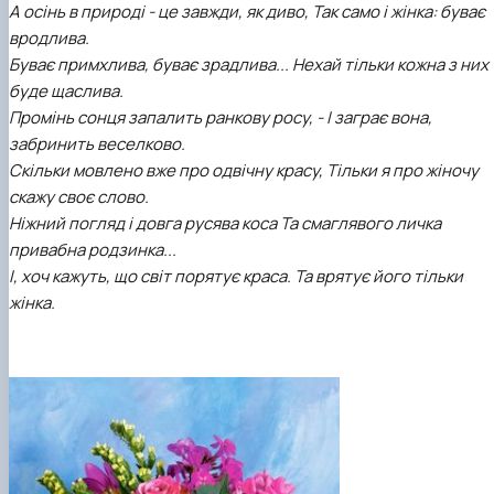
А осінь в природі - це завжди, як диво, Так само і жінка: буває
клуб»
Науковий гурток «Філософські проблеми
вродлива.
міжособистісної та міжгрупової комунікаці…
Буває примхлива, буває зрадлива... Нехай тільки кожна з них
Науковий гурток «Історія держави і права
буде щаслива.
України»
Промінь сонця запалить ранкову росу, - І заграє вона,
забринить веселково.
Скільки мовлено вже про одвічну красу, Тільки я про жіночу
скажу своє слово.
Ніжний погляд і довга русява коса Та смаглявого личка
привабна родзинка...
І, хоч кажуть, що світ порятує краса. Та врятує його тільки
жінка.