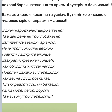
клуб»
яскраві барви натхнення та приємні зустрічі з близькими!!!
Науковий гурток «Філософські проблеми
міжособистісної та міжгрупової комунікаці…
Бажаємо краси, кохання та успіху. Бути жінкою - казкою,
Науковий гурток «Історія держави і права
чудовою мрією, справжнім дивом!!!
України»
З днем народження щиро вітаємо!
Та в цей день ми тобі побажаємо
Залишатись завжди чарівною,
Наче пролісок білий весною.
І завжди у відкрите віконце
Зазирає яскраве хай сонце!!!
Хай обходять життєві негоди,
Подолай швидко всі перешкоди,
Хай весна у душі розквітає,
Тільки радості тобі ми бажаємо,
Квітів море, легкої дороги
Та у всьому тобі перемоги!!!