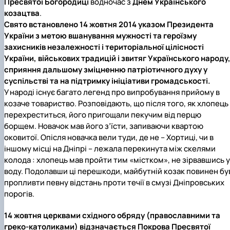
Пресвятої Богородиці
водночас з
Днем Українського
козацтва
.
Свято встановлено 14 жовтня 2014 указом Президента
України з метою вшанування мужності та героїзму
захисників незалежності і територіальної цілісності
України, військових традицій і звитяг Українського народу
сприяння дальшому зміцненню патріотичного духу у
суспільстві та на підтримку ініціативи громадськості.
У народі існує багато легенд про випробування прийому в
козаче товариство. Розповідають, що після того, як хлопець
перехреститься, його пригощали пекучим від перцю
борщем. Новачок мав його з’їсти, запиваючи квартою
оковитої. Опісля новачка вели туди, де не – Хортиці, чи в
іншому місці на Дніпрі – лежала перекинута між скелями
колода : хлопець мав пройти тим «містком», не зірвавшись у
воду. Подолавши ці перешкоди, майбутній козак повинен бу
пропливти певну відстань проти течії в смузі Дніпровських
порогів.
14 жовтня церквами східного обряду (православними та
греко-католиками) відзначається Покрова Пресвятої