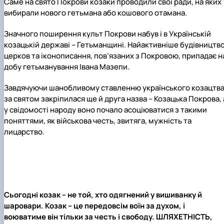
Саме на свято Покрови козаки проводили свої ради, на яких
вибирали нового гетьмана або кошового отамана.
Значного поширення культ Покрови набув і в Українській
козацькій державі – Гетьманщині. Найактивніше будівництв
церков та іконописання, пов’язаних з Покровою, припадає н
добу гетьманування Івана Мазепи.
Завдячуючи шанобливому ставленню українського козацтва
за святом закріпилася ще й друга назва – Козацька Покрова, 
у свідомості народу воно почало асоціюватися з такими
поняттями, як військова честь, звитяга, мужність та
лицарство.
Сьогодні козак – не той, хто одягнений у вишиванку й
шаровари. Козак – це передовсім воїн за духом, і
воюватиме він тільки за честь і свободу. ШЛЯХЕТНІСТЬ,