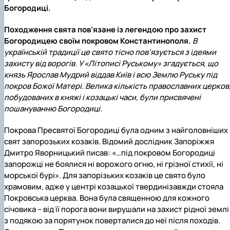
Богородиці.
Походження свята пов’язане із легендою про захист
Богородицею своїм покровом Константинополя.
В
українській традиції це свято тісно пов’язується з ідеями
захисту від ворогів. У «Літописі Руському» згадується, що
князь Ярослав Мудрий віддав Київ і всю Землю Руську під
покров Божої Матері. Велика кількість православних церков
побудованих в княжі і козацькі часи, були присвячені
пошануванню Богородиці.
Покрова Пресвятої Богородиці була одним з найголовніших
свят запорозьких козаків. Відомий дослідник Запоріжжя
Дмитро Яворницький писав: «…під покровом Богородиці
запорожці не боялися ні ворожого огню, ні грізної стихії, ні
морської бурі». Для запорізьких козаків це свято було
храмовим, адже у центрі козацької твердинізавжди стояла
Покровська церква. Вона була священною для кожного
січовика – від її порога вони вирушали на захист рідної землі 
з подякою за порятунок поверталися до неї після походів.