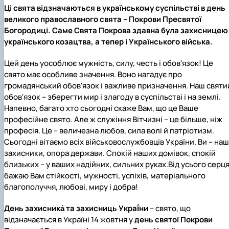
Ці свята відзначаються в українському суспільстві в день
великого православного свята – Покрови Пресвятої
Богородиці. Саме Свята Покрова здавна була захисницею
українського козацтва, а тепер і Українського війська.
Цей день уособлює мужність, силу, честь і обов'язок! Це
свято має особливе значення. Воно нагадує про
громадянський обов'язок і важливе призначення. Наш святи
обов'язок – зберегти мир і злагоду в суспільстві і на землі.
Напевно, багато хто сьогодні скаже Вам, що це Ваше
професійне свято. Але ж служіння Вітчизні – це більше, ніж
професія. Це – величезна любов, сила волі й патріотизм.
Сьогодні вітаємо всіх військовослужбовців України. Ви – наш
захисники, опора держави. Спокій наших домівок, спокій
близьких – у ваших надійних, сильних руках.Від усього серц
бажаю Вам стійкості, мужності, успіхів, матеріального
благополуччя, любові, миру і добра!
День захисника́ та захисниць Украї́ни
– свято, що
відзначається в Україні 14 жовтня у
день святої Покрови