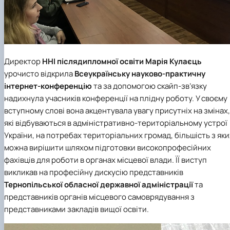
Директор
ННІ післядипломної освіти
Марія Кулаєць
урочисто відкрила
Всеукраїнську науково-практичну
інтернет-конференцію
та за допомогою скайп-зв’язку
надихнула учасників конференції на плідну роботу. У своєму
вступному слові вона акцентувала увагу присутніх на змінах,
які відбуваються в адміністративно-територіальному устрої
України, на потребах територіальних громад, більшість з яки
можна вирішити шляхом підготовки високопрофесійних
фахівців для роботи в органах місцевої влади. ЇЇ виступ
викликав на професійну дискусію представників
Тернопільської обласної державної адміністрації
та
представників органів місцевого самоврядування з
представниками закладів вищої освіти.