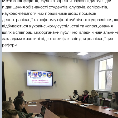
Метою конференції
було створення наукової дискусії для
підвищення обізнаності студентів, слухачів, аспірантів,
науково-педагогічних працівників щодо процесів
децентралізації та реформ у сфері публічного управління, щ
відбуваються в українському суспільстві та напрацювання
шляхів співпраці між органами публічної влади й навчальним
закладами в частині підготовки фахівців для реалізації цих
реформ.