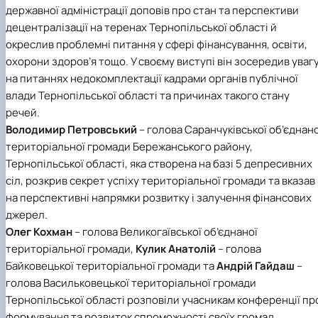
державної адміністрації доповів про стан та перспективи
децентралізації на теренах Тернопільської області й
окреслив проблемні питання у сфері фінансування, освіти,
охорони здоров’я тощо. У своєму виступі він зосередив уваг
на питаннях недокомплектації кадрами органів публічної
влади Тернопільської області та причинах такого стану
речей.
Володимир Петровський
–
голова Саранчуківської об’єднано
територіальної громади Бережанського району,
Тернопільської області, яка створена на базі 5 депресивних
сіл, розкрив секрет успіху територіальної громади та вказав
на перспективні напрямки розвитку і залучення фінансових
джерел.
Олег Кохман
–
голова Великогаївської об’єднаної
територіальної громади,
Кулик Анатолій
–
голова
Байковецької територіальної громади та
Андрій Гайдаш
–
голова Васильковецької територіальної громади
Тернопільської області розповіли учасникам конференції пр
формування та розвиток спроможності своїх громад.