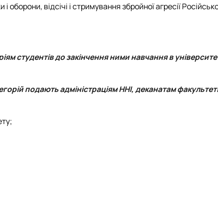
 і оборони, відсічі і стримування збройної агресії Російськ
ям студентів до закінчення ними навчання в університет
горій подають адміністраціям ННІ, деканатам факультеті
ету;