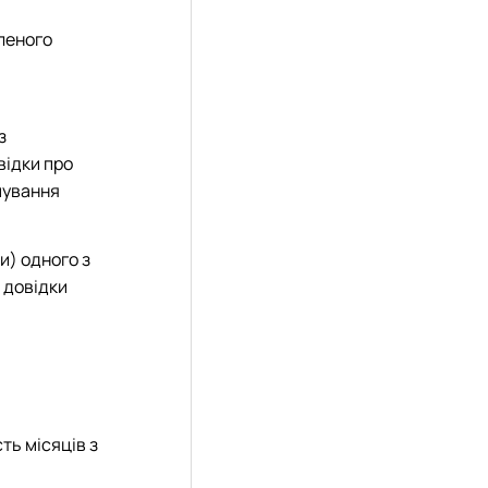
леного
з
відки про
имування
и) одного з
 довідки
ть місяців з