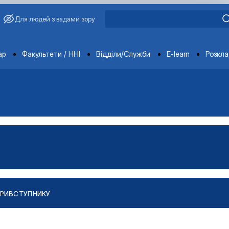
Для людей з вадами зору
ments
ар
Факультети / ННІ
Відділи/Служби
E-learn
Розкл
РИ
ВСТУПНИКУ