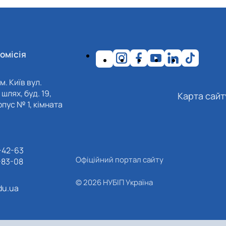
омісія
м. Київ вул.
шлях, буд. 19,
Карта сайт
пус № 1, кімната
-42-63
Офіційний портал сайту
-83-08
© 2026 НУБІП Україна
du.ua