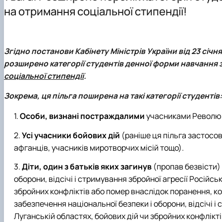
Основні напрями роботи
Інформація для магістрів
Науковий гурток “Цифрова статистика”
на отримання соціальної стипендії!
ННЛ біоеконометрики та дейтамайнінгу
Практична підготовка
Науково-практичні конференції, круглі столи, семінари
Скринька довіри
Наукові проекти
Згідно постанови Кабінету Міністрів України від 23 січня
розширено категорії студентів денної форми навчання
соціальної стипендії
.
Зокрема, ця
пільга
поширена на такі категорії студентів:
Особи, визнані постраждалими
учасниками
Революц
Усі учасники бойових дій
(раніше ця пільга застосо
афганців, учасників миротворчих місій тощо).
Діти, один з батьків яких загинув
(пропав безвісти) 
оборони, відсічі і стримування збройної агресії Російсь
збройних конфліктів або помер внаслідок поранення, кон
забезпечення національної безпеки і оборони, відсічі і 
Луганській областях, бойових дій чи збройних конфлікті