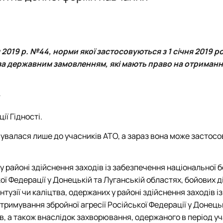
PhD
Події
Події
Плани роботи
Відзнаки
Звіти та результати діяльності
Плани роботи
Звіти та результати діяльності
 2019 р. №44, норми якої застосовуються з 1 січня 2019 ро
 за державним замовленням, які мають право на отриман
ії Гідності
.
вувалася лише до учасників АТО, а зараз вона може застос
у районі здійснення заходів із забезпечення національної б
кої Федерації у Донецькій та Луганській областях, бойових д
тузії чи каліцтва, одержаних у районі здійснення заходів із
стримування збройної агресії Російської Федерації у Донець
в, а також внаслідок захворювання, одержаного в період уч