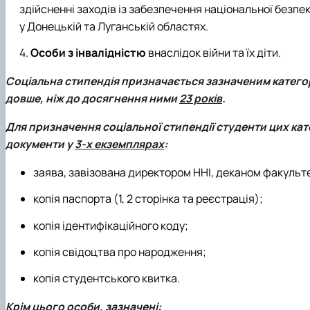
здійсненні заходів із забезпечення національної безпеки
у Донецькій та Луганській областях.
Особи з інвалідністю
внаслідок війни та їх діти.
Соціальна стипендія призначається зазначеним категорі
довше, ніж до досягнення ними
23 років
.
Для призначення
соціальної стипендії
студенти цих кате
документи у
3-х екземплярах
:
заява, завізована директором ННІ, деканом факульт
копія паспорта (1, 2 сторінка та реєстрація);
копія ідентифікаційного коду;
копія свідоцтва про народження;
копія студентського квитка.
Крім цього особи, зазначені: