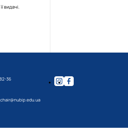
ї видачі.
-82-36
_chair@nubip.edu.ua