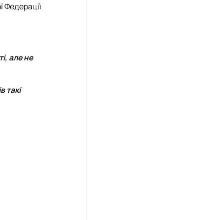
ої Федерації
і, але не
в такі