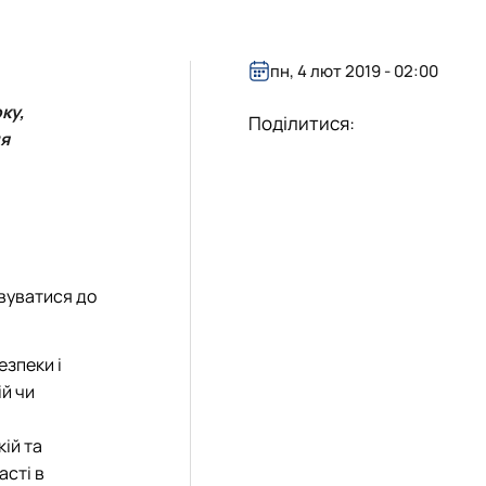
пн, 4 лют 2019 - 02:00
ку,
Поділитися:
ня
овуватися до
езпеки і
ій чи
кій та
асті в