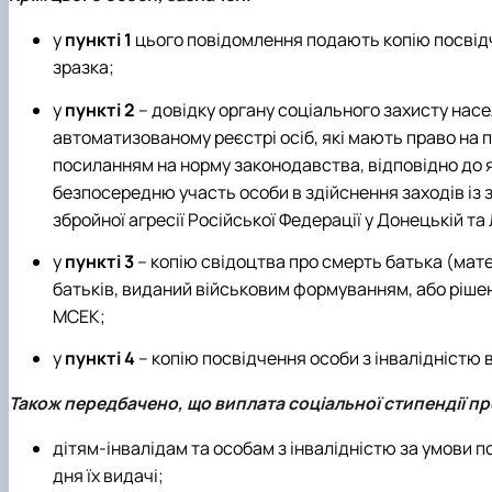
у
пункті 1
цього повідомлення подають копію посві
зразка;
у
пункті 2
– довідку органу соціального захисту нас
автоматизованому реєстрі осіб, які мають право на 
посиланням на норму законодавства, відповідно до я
безпосередню участь особи в здійснення заходів із з
збройної агресії Російської Федерації у Донецькій та
у
пункті 3
– копію свідоцтва про смерть батька (мате
батьків, виданий військовим формуванням, або рішен
МСЕК;
у
пункті 4
– копію посвідчення особи з інвалідністю 
Також передбачено, що виплата соціальної стипендії п
дітям-інвалідам та особам з інвалідністю за умови п
дня їх видачі;