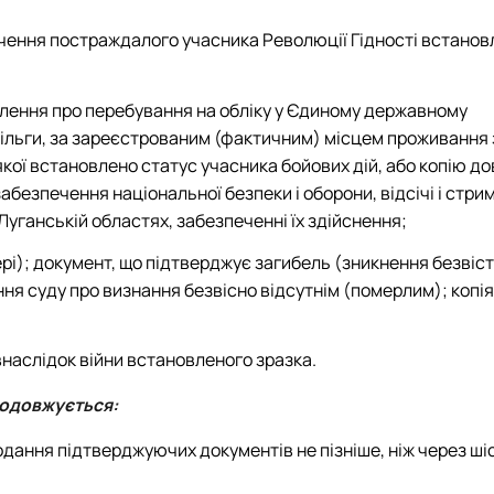
дчення постраждалого учасника
Революції Гідності
встанов
елення про перебування на обліку у Єдиному державному
пільги, за зареєстрованим (фактичним) місцем проживання 
кої встановлено статус учасника бойових дій, або копію до
абезпечення національної безпеки і оборони, відсічі і стр
 Луганській областях, забезпеченні їх здійснення;
рі); документ, що підтверджує загибель (зникнення безвіст
ня суду про визнання безвісно відсутнім (померлим); копія
внаслідок війни встановленого зразка.
родовжується:
одання підтверджуючих документів не пізніше, ніж через шіс