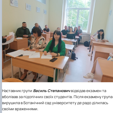
Наставник групи
Василь Степанович
відвідав екзамен та
вболівав за підопічних своїх студентів. Після екзамену група
вирушила в Ботанічний сад університету де радо ділилась
своїми враженнями.