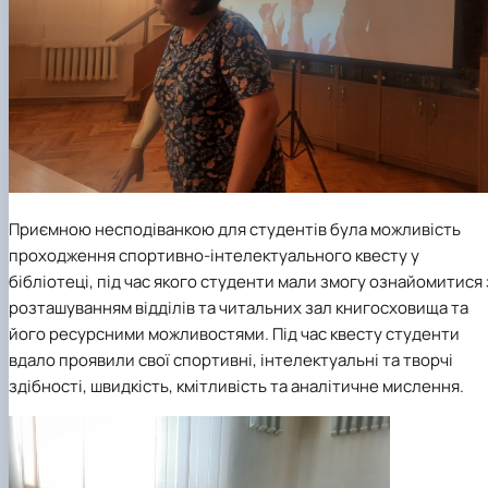
Приємною несподіванкою для студентів була можливість
проходження спортивно-інтелектуального квесту у
бібліотеці, під час якого студенти мали змогу ознайомитися 
розташуванням відділів та читальних зал книгосховища та
його ресурсними можливостями. Під час квесту студенти
вдало проявили свої спортивні, інтелектуальні та творчі
здібності, швидкість, кмітливість та аналітичне мислення.